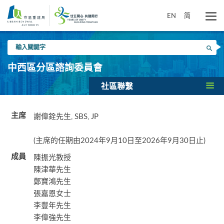
跳
到
EN
简
主
要
輸
內
搜尋
入
容
關
中西區分區諮詢委員會
鍵
字
社區聯繫
謝偉銓先生, SBS, JP
主席
(主席的任期由2024年9月10日至2026年9月30日止)
陳振光教授
成員
陳津華先生
鄭寶鴻先生
張嘉恩女士
李豐年先生
李偉強先生