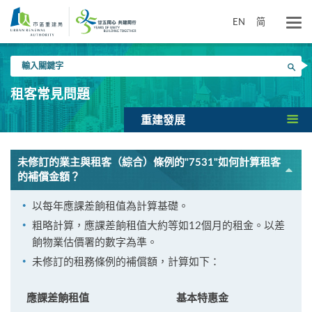
跳
到
EN
简
主
要
輸
內
搜尋
入
容
關
租客常見問題
鍵
字
重建發展
未修訂的業主與租客（綜合）條例的"7531"如何計算租客
的補償金額？
以每年應課差餉租值為計算基礎。
粗略計算，應課差餉租值大約等如12個月的租金。以差
餉物業估價署的數字為準。
未修訂的租務條例的補償額，計算如下：
應課差餉租值
基本特惠金