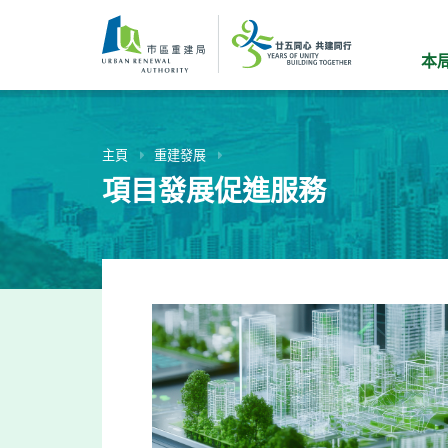
跳
到
主
本
要
內
容
主頁
重建發展
項目發展促進服務