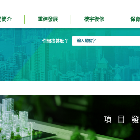
局簡介
重建發展
樓宇復修
保
輸
你想找甚麼？
入
關
鍵
字