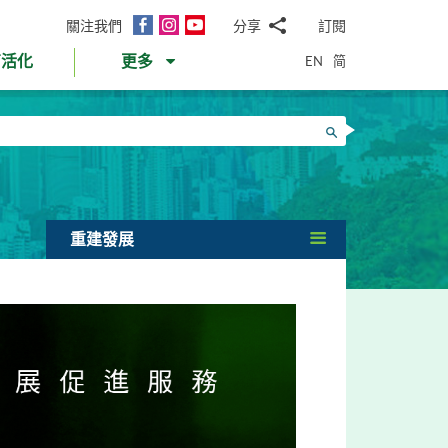
面
Instagram
YouTube
關注我們
分享
訂閱
電
書
郵
EN
简
育活化
更多
WhatsApp
微
面
信
Twitter
搜尋
書
LinkedIn
微
博
重建發展