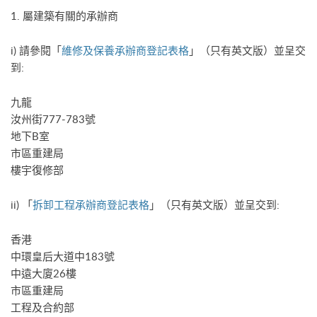
1. 屬建築有關的承辦商
i) 請參閱「
維修及保養承辦商登記表格
」（只有英文版）並呈交
到:
九龍
汝州街777-783號
地下B室
市區重建局
樓宇復修部
ii) 「
拆卸工程承辦商登記表格
」（只有英文版）並呈交到:
香港
中環皇后大道中183號
中遠大廈26樓
市區重建局
工程及合約部