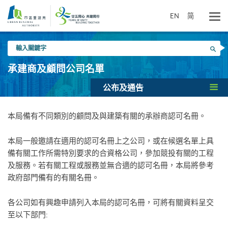
跳
到
EN
简
主
要
輸
內
搜尋
入
容
關
承建商及顧問公司名單
鍵
字
公布及通告
本局備有不同類別的顧問及與建築有關的承辦商認可名冊。
本局一般邀請在適用的認可名冊上之公司，或在候選名單上具
備有關工作所需特別要求的合資格公司，參加競投有關的工程
及服務。若有關工程或服務並無合適的認可名冊，本局將參考
政府部門備有的有關名冊。
各公司如有興趣申請列入本局的認可名冊，可將有關資料呈交
至以下部門: