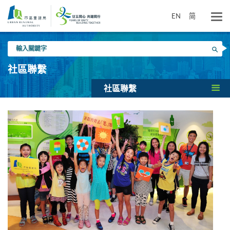
跳
到
EN
简
主
要
輸
內
搜尋
入
容
關
社區聯繫
鍵
字
社區聯繫