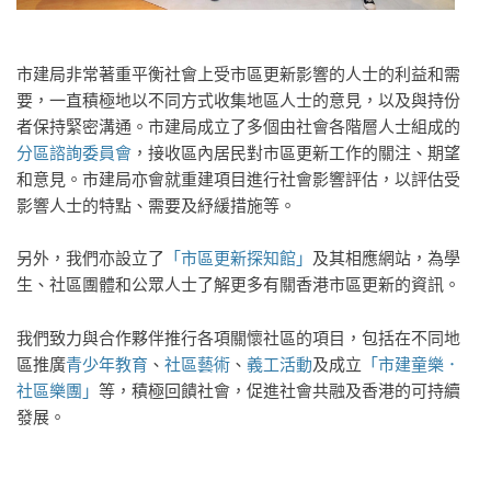
市建局非常著重平衡社會上受市區更新影響的人士的利益和需
要，一直積極地以不同方式收集地區人士的意見，以及與持份
者保持緊密溝通。市建局成立了多個由社會各階層人士組成的
分區諮詢委員會
，接收區內居民對市區更新工作的關注、期望
和意見。市建局亦會就重建項目進行社會影響評估，以評估受
影響人士的特點、需要及紓緩措施等。
另外，我們亦設立了
「市區更新探知館」
及其相應網站，為學
生、社區團體和公眾人士了解更多有關香港市區更新的資訊。
我們致力與合作夥伴推行各項關懷社區的項目，包括在不同地
區推廣
青少年教育
、
社區藝術
、
義工活動
及成立
「市建童樂．
社區樂團」
等，積極回饋社會，促進社會共融及香港的可持續
發展。