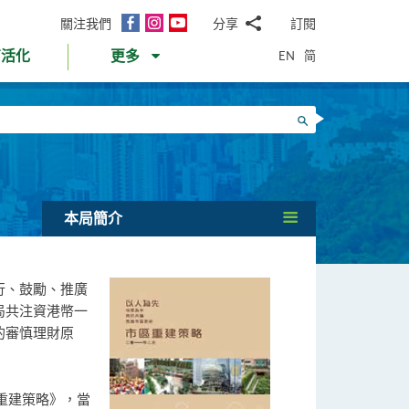
面
Instagram
YouTube
關注我們
分享
訂閱
電
書
郵
EN
简
育活化
更多
WhatsApp
微
面
信
Twitter
搜尋
書
LinkedIn
微
博
本局簡介
行、鼓勵、推廣
局共注資港幣一
的審慎理財原
重建策略》，當