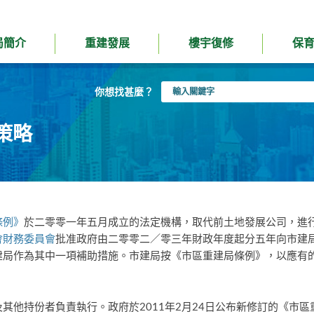
局簡介
重建發展
樓宇復修
保
輸
你想找甚麼？
入
關
策略
鍵
字
條例》
於二零零一年五月成立的法定機構，取代前土地發展公司，進
會財務委員會
批准政府由二零零二／零三年財政年度起分五年向市建
建局作為其中一項補助措施。市建局按《市區重建局條例》，以應有
其他持份者負責執行。政府於2011年2月24日公布新修訂的《市區