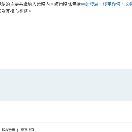
凝聚的主要共識納入策略內。該策略除包括
重建發展
、
樓宇復修
、
文
修為其核心業務。
版權告示
網頁指南