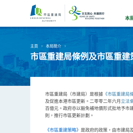
跳
到
主
本
要
內
容
主頁
本局簡介
市區重建局條例及市區重建
市區重建局（市建局）是根據
《市區重建局
及促進本港市區更新。二零零二年六月
立法
百億元。政府亦以豁免補地價形式批地予市
則，推行市區更新計劃。
《市區重建策略》
是政府的政策，由市建局及