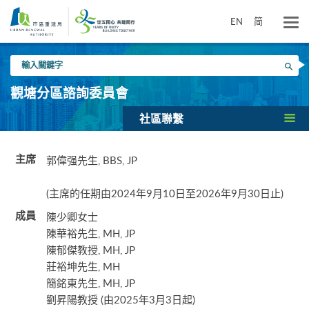
跳
到
EN
简
主
要
輸
內
搜尋
入
容
關
觀塘分區諮詢委員會
鍵
字
社區聯繫
郭偉强先生, BBS, JP
主席
(主席的任期由2024年9月10日至2026年9月30日止)
陳少卿女士
成員
陳華裕先生, MH, JP
陳郁傑教授, MH, JP
莊裕坤先生, MH
簡銘東先生, MH, JP
劉昇陽教授 (由2025年3月3日起)