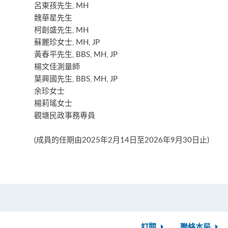
呂東孩先生, MH
魏華星先生
柯創盛先生, MH
蘇麗珍女士, MH, JP
黃春平先生, BBS, MH, JP
楊文佳測量師
葉興國先生, BBS, MH, JP
余珍女士
楊莉瑤女士
觀塘民政事務專員
(成員的任期由2025年2月14日至2026年9月30日止)
訂閱
聯絡本局