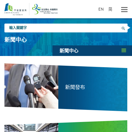
跳
到
EN
简
主
要
輸
內
搜尋
入
容
關
新聞中心
鍵
字
新聞中心
新聞發布