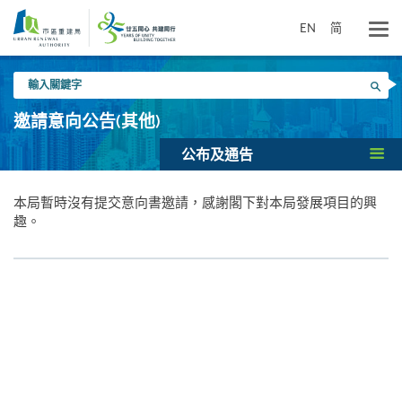
跳
到
EN
简
主
要
輸
內
搜尋
入
容
關
邀請意向公告(其他)
鍵
字
公布及通告
本局暫時沒有提交意向書邀請，感謝閣下對本局發展項目的興
趣。