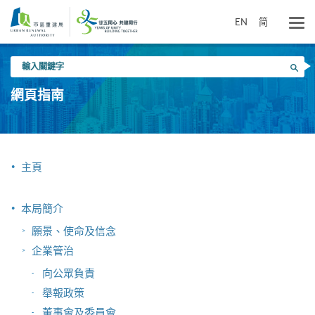
跳
到
EN
简
主
要
輸
內
搜尋
入
容
關
網頁指南
鍵
字
主頁
本局簡介
願景、使命及信念
企業管治
向公眾負責
舉報政策
董事會及委員會