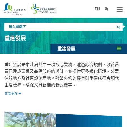
跳
到
EN
简
主
要
輸
內
搜尋
入
容
關
重建發展
鍵
字
重建發展
重建發展是市建局其中一項核心業務，透過綜合規劃，改善舊
區已建設環境及基建設施的設計，並提供更多綠化環境、公眾
休憩地方及社區設施用地。殘破失修的樓宇則重建成符合現代
生活標準、環保又具智能的新式樓宇。
查看更多