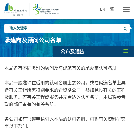
跳
到
EN
繁
主
要
输
内
搜寻
入
容
关
承建商及顾问公司名单
键
字
公布及通告
本局备有不同类别的顾问及与建筑有关的承办商认可名册。
本局一般邀请在适用的认可名册上之公司，或在候选名单上具
备有关工作所需特别要求的合资格公司，参加竞投有关的工程
及服务。若有关工程或服务并无合适的认可名册，本局将参考
政府部门备有的有关名册。
各公司如有兴趣申请列入本局的认可名册，可将有关资料呈交
至以下部门: