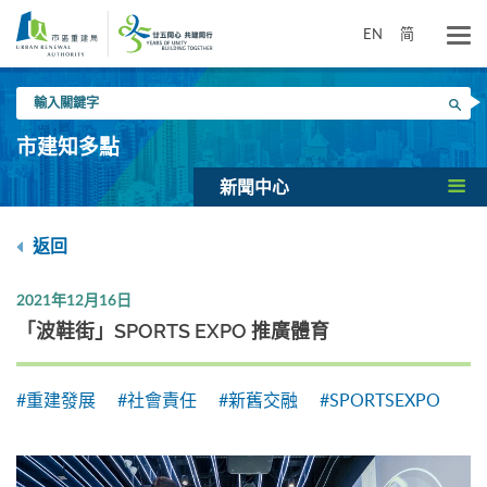
跳
到
EN
简
主
要
輸
內
搜尋
入
容
關
市建知多點
鍵
字
新聞中心
返回
2021年12月16日
「波鞋街」SPORTS EXPO 推廣體育
#重建發展
#社會責任
#新舊交融
#SPORTSEXPO