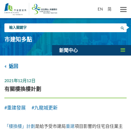
跳
到
EN
简
主
要
輸
內
搜尋
入
容
關
市建知多點
鍵
字
新聞中心
返回
2021年12月12日
有關樓換樓計劃
#重建發展
#九龍城更新
「樓換樓」計劃
是給予受市建局
重建
項目影響的住宅自住業主