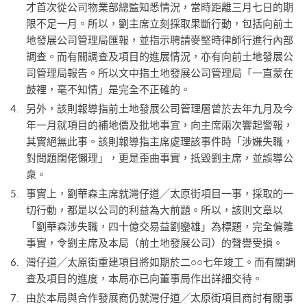
才首次從公司物業部總監知悉情況，當時距離三月七日的期
限不足一月。所以，劉主席立刻採取果斷行動，包括向前土
地發展公司管理局匯報，並指示聘請麥堅時律師行進行內部
調查。而有關調查及項目的進展情況，亦有向前土地發展公
司管理局報告。所以文中指土地發展公司管理局「一直蒙在
鼓裡，毫不知情」是完全不正確的。
另外，該則報導指前土地發展公司管理層曾於去年九月及今
年一月就項目的補地價及批地事宜，向主席兩次響起警報，
其實絕無此事。該則報導指主席處理該事件時「涉嫌失職，
對問題闊佬懶理」，更是歪曲事實，抵毀劉主席，並誤導公
衆。
事實上，劉華森主席就灣仔道╱太原街項目一事，採取的一
切行動，都是以公司的利益為大前題。所以，該則文章以
「劉華森涉失職，四十億交易益劉鑾雄」為標題，完全偏離
事實，令劉主席及本局（前土地發展公司）的聲譽受損。
灣仔道╱太原街重建項目將如期於二○○七年竣工。而有關調
查及項目的進度，本局亦已向董事局作出詳細交待。
由於本局與合作發展商仍就灣仔道╱太原街項目商討有關事