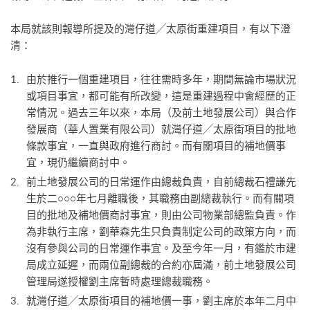
本局就該則報導所提及的灣仔道╱太原街重建項目，有以下澄
清：
由於推行一個重建項目，往往需時多年，期間無論市場狀況
或項目事宜，都可能有所改變，這是重建過程中會經歷的正
常情況。過去三年以來，本局（及前土地發展公司）與合作
發展商（華人置業有限公司）就灣仔道╱太原街項目的批地
條款事宜，一直與政府進行商討。而有關項目的補地價事
宜，現仍繼續商討中。
前土地發展公司的日常運作由總裁負責，自前總裁石禮謙先
生於二○○○年七月離職後，其職務由副總裁執行。而有關項
目的批地及補地價商討事宜，則由公司物業部總監負責。作
為非執行主席，劉華森先生只負責制定公司的政策方向，而
沒有參與公司的日常運作事宜。及至今年一月，有鑑於市建
局成立延遲，而兩位副總裁的合約亦屆滿，前土地發展公司
管理局遂授權劉主席暫時處理總裁職務。
就灣仔道╱太原街項目的補地價一事，劉主席於本年二月中