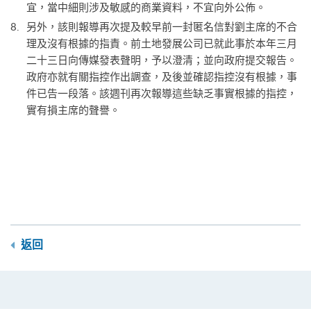
宜，當中細則涉及敏感的商業資料，不宜向外公佈。
另外，該則報導再次提及較早前一封匿名信對劉主席的不合
理及沒有根據的指責。前土地發展公司已就此事於本年三月
二十三日向傳媒發表聲明，予以澄清；並向政府提交報告。
政府亦就有關指控作出調查，及後並確認指控沒有根據，事
件已告一段落。該週刊再次報導這些缺乏事實根據的指控，
實有損主席的聲譽。
返回