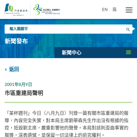
跳
到
EN
简
主
要
輸
內
搜尋
入
容
關
新聞發布
鍵
字
新聞中心
返回
2001年8月9日
市區重建局聲明
「茶杯週刊」今日（八月九日）刊登一篇有關市區重建局的報
導，內容完全失實，對本局主席劉華森先生作出沒有根據的指
控，抵毀劉主席，嚴重影響他的聲譽。本局對該則歪曲事實的
報導，深表遺憾，並保留一切法律上的追究權利。