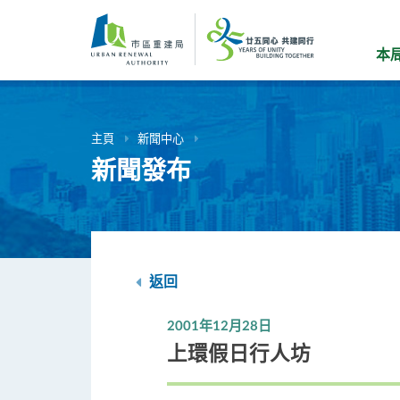
跳
到
主
本
要
內
容
主頁
新聞中心
新聞發布
返回
2001年12月28日
上環假日行人坊