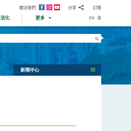
面
Instagram
YouTube
關注我們
分享
訂閱
電
書
郵
EN
简
育活化
更多
WhatsApp
微
面
信
Twitter
搜尋
書
LinkedIn
微
博
新聞中心