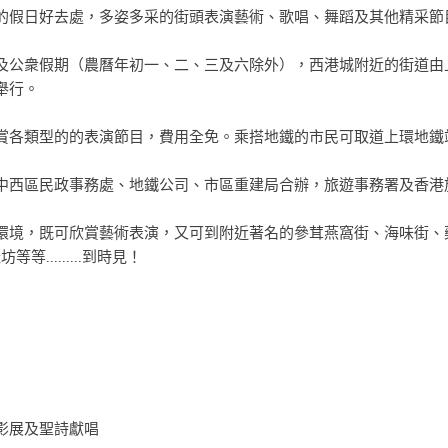
的假日好去處，多姿多采的街頭表演藝術、歌唱、舞蹈及其他精采節
及公衆假期（農曆年初一、二、三及六除外），西港城附近的街道由
舉行。
賞各類型的的表演節目，費用全免。乘搭地鐵的市民可取道上環地鐵
中西區民政事務處、地鐵公司、市區重建局合辦，旅遊事務署及香港
環境，既可欣賞藝術表演，又可到附近著名的參茸燕窩街、海味街、
.........到時見！
影展及聖詩獻唱