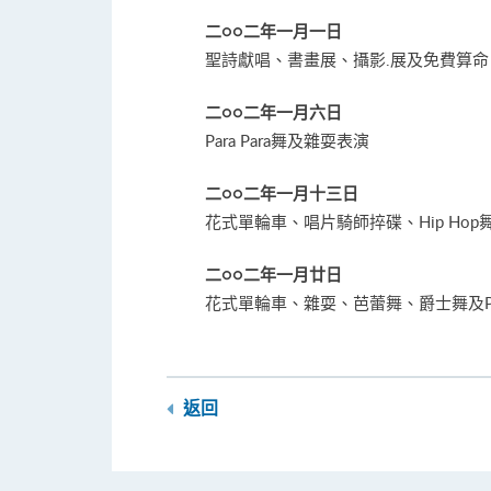
二○○二年一月一日
聖詩獻唱、書畫展、攝影.展及免費算命
二○○二年一月六日
Para Para舞及雜耍表演
二○○二年一月十三日
花式單輪車、唱片騎師捽碟、Hip Ho
二○○二年一月廿日
花式單輪車、雜耍、芭蕾舞、爵士舞及Par
返回