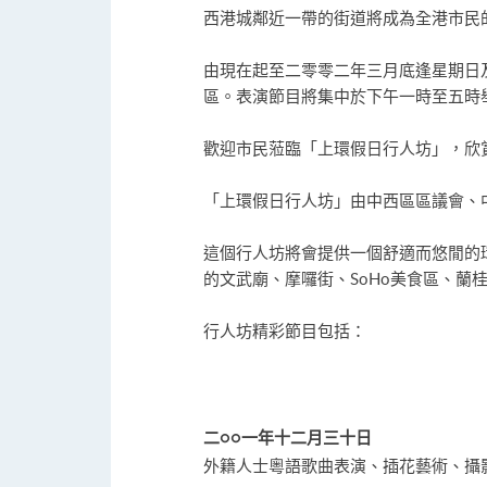
西港城鄰近一帶的街道將成為全港市民
由現在起至二零零二年三月底逢星期日
區。表演節目將集中於下午一時至五時
歡迎市民蒞臨「上環假日行人坊」，欣
「上環假日行人坊」由中西區區議會、
這個行人坊將會提供一個舒適而悠閒的
的文武廟、摩囉街、SoHo美食區、蘭桂坊等等
行人坊精彩節目包括：
二○○一年十二月三十日
外籍人士粵語歌曲表演、插花藝術、攝