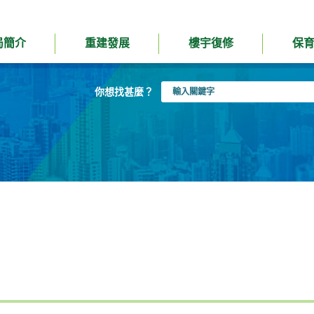
局簡介
重建發展
樓宇復修
保
輸
你想找甚麼？
入
關
鍵
字