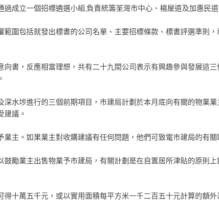
通過成立一個招標遴選小組,負責統籌荃灣市中心、楊屋道及加惠民
權範圍包括就發出標書的公司名單、主要招標條款、標書評選準則，
意向書，反應相當理想，共有二十九間公司表示有興趣參與發展這三
。
及深水埗進行的三個前期項目，市建局計劃於本月底向有關的物業業
受建議。
予業主。如果業主對收購建議有任何問題，他們可致電市建局的有關
以鼓勵業主出售物業予市建局，有關計劃是在自置居所津貼的原則上
可得十萬五千元，或以實用面積每平方米一千二百五十元計算的額外