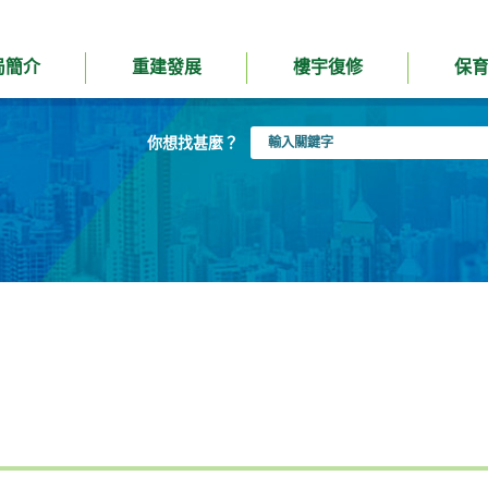
局簡介
重建發展
樓宇復修
保
輸
你想找甚麼？
入
關
鍵
字