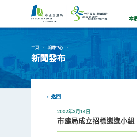
跳
到
主
本
要
內
容
主頁
新聞中心
新聞發布
返回
2002年3月14日
市建局成立招標遴選小組