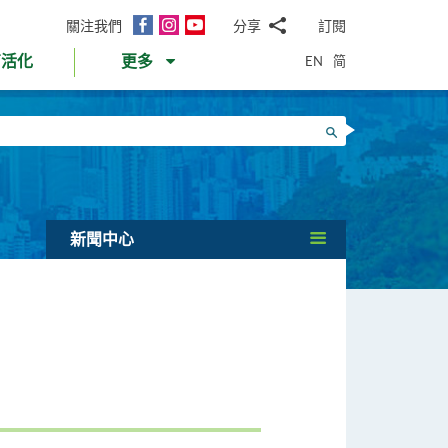
面
Instagram
YouTube
關注我們
分享
訂閱
電
書
郵
EN
简
育活化
更多
WhatsApp
微
面
信
Twitter
搜尋
書
LinkedIn
微
博
新聞中心