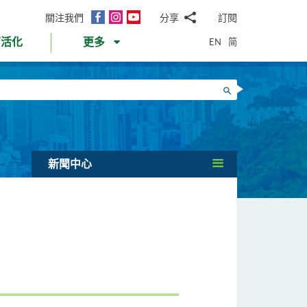
面
Instagram
YouTube
關注我們
分享
訂閱
電
書
郵
EN
简
育活化
更多
WhatsApp
微
面
信
Twitter
搜尋
書
LinkedIn
微
博
新聞中心