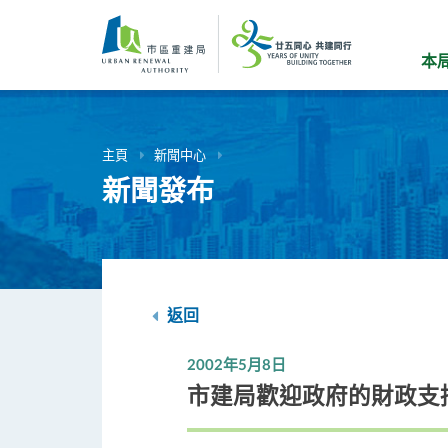
跳
到
主
本
要
內
容
主頁
新聞中心
新聞發布
返回
2002年5月8日
市建局歡迎政府的財政支