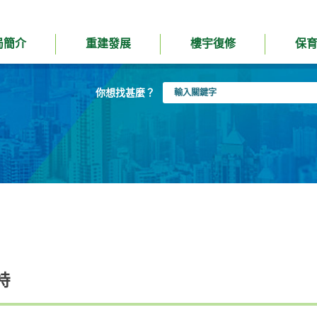
局簡介
重建發展
樓宇復修
保
輸
你想找甚麼？
入
關
鍵
字
持