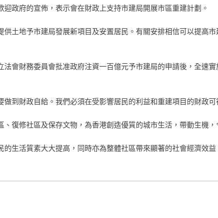
歡迎政府的宣佈，表示會在財政上支持市建局開展市區重建計劃。
提供土地予市建局發展新項目及安置居民。有關安排相信可以提高市
立法會財務委員會批准政府注資一百億元予市建局的申請後，全速實
要做到財政自給。我們必須在受影響居民的利益和重建項目的財政可
區、復修社區及保存文物，為香港創造優質的城市生活，帶動生機，
民的生活質素大大提高，同時亦為整體社區帶來顯著的社會經濟效益