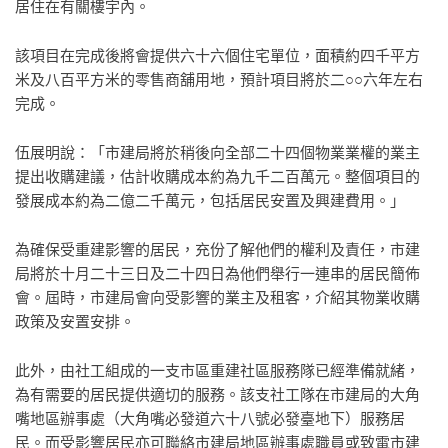
居住在有關樓宇內。
該項目在完成後將會提供六十六個住宅單位，面積約四千平方
米及八百平方米的零售商舖用地，預計項目將於二○○六年左右
完成。
伍展明說：「市建局將於稍後向全部二十四個物業業權的業主
提出收購建議，估計收購成本約為九千二百萬元。整個項目的
發展成本約為二億二千萬元，包括居民安置及興建費用。」
為確保受重建影響的居民，充份了解他們的權利及責任，市建
局將於十月二十三日及二十四日為他們舉行一連串的居民簡佈
會。屆時，市建局會向受影響的業主及租客，介紹其物業收購
政策及安置安排。
此外，由社工組成的一支市區重建社區服務隊已經準備就緒，
為有需要的居民提供適切的服務。該支社工隊在市建局的大角
嘴地區辦事處（大角嘴必發道六十八號必發臺地下）服務居
民。而受影響居民亦可聯絡市建局地區辦事處職員或致電市建