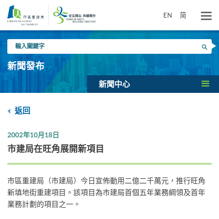
跳
到
EN
简
主
要
輸
內
搜尋
入
容
關
新聞發布
鍵
字
新聞中心
返回
2002年10月18日
市建局在旺角展開新項目
市區重建局（市建局）今日宣佈動用二億二千萬元，推行旺角
新填地街重建項目。該項目為市建局首個五年業務綱領及首年
業務計劃的項目之一。