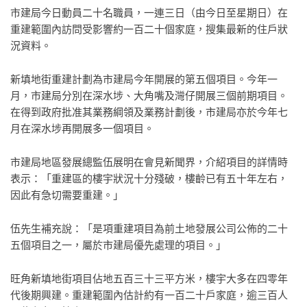
市建局今日動員二十名職員，一連三日（由今日至星期日）在
重建範圍內訪問受影響約一百二十個家庭，搜集最新的住戶狀
況資料。
新填地街重建計劃為市建局今年開展的第五個項目。今年一
月，市建局分別在深水埗、大角嘴及灣仔開展三個前期項目。
在得到政府批准其業務綱領及業務計劃後，市建局亦於今年七
月在深水埗再開展多一個項目。
市建局地區發展總監伍展明在會見新聞界，介紹項目的詳情時
表示：「重建區的樓宇狀況十分殘破，樓齡已有五十年左右，
因此有急切需要重建。」
伍先生補充說：「是項重建項目為前土地發展公司公佈的二十
五個項目之一，屬於市建局優先處理的項目。」
旺角新填地街項目佔地五百三十三平方米，樓宇大多在四零年
代後期興建。重建範圍內估計約有一百二十戶家庭，逾三百人