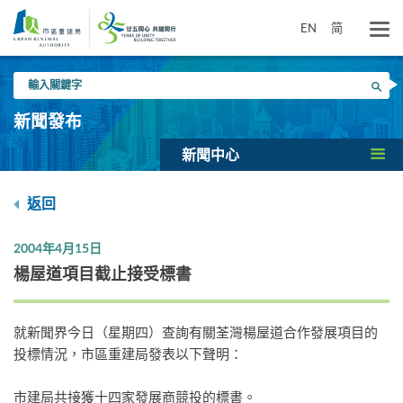
跳
到
EN
简
主
要
輸
內
搜尋
入
容
關
新聞發布
鍵
字
新聞中心
返回
2004年4月15日
楊屋道項目截止接受標書
就新聞界今日（星期四）查詢有關荃灣楊屋道合作發展項目的
投標情況，市區重建局發表以下聲明：
市建局共接獲十四家發展商競投的標書。