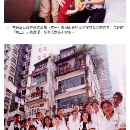
市建局助理經理張愛弟（左一）携同兩歲的兒子探訪舊區的長者。年輕的
「義工」天真爛漫，令老人家笑不攏咀。