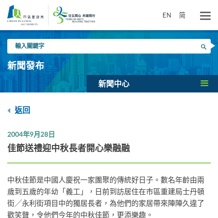
跳
到
EN
简
主
要
輸
內
搜尋
入
容
關
新聞發布
鍵
字
新聞中心
返回
2004年9月28日
佳節送禮迎中秋長者開心樂融融
中秋佳節是中國人慶祝一家團聚的傳統好日子。數名年齡由兩
歲到五歲的年幼「義工」，日前到訪居住在市區重建局士丹頓
街╱永利街項目中的獨居長者，為他們的家居帶來陣陣久違了
歡笑聲，令他們今年的中秋佳節，更添樂趣。