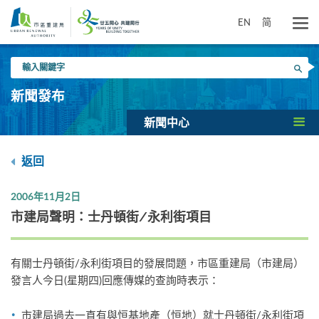
跳
到
EN
简
主
要
輸
內
搜尋
入
容
關
新聞發布
鍵
字
新聞中心
返回
2006年11月2日
市建局聲明：士丹頓街/永利街項目
有關士丹頓街/永利街項目的發展問題，市區重建局（市建局）
發言人今日(星期四)回應傳媒的查詢時表示：
市建局過去一直有與恒基地產（恒地）就士丹頓街/永利街項