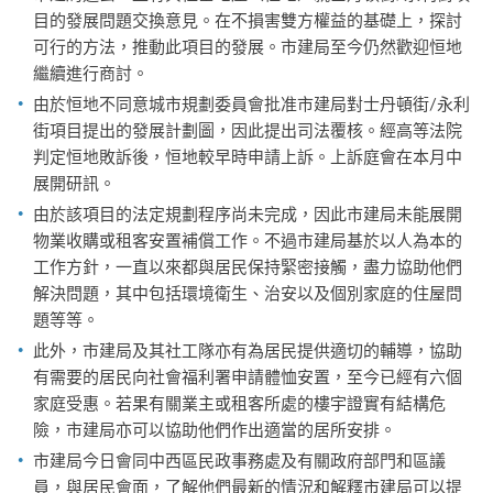
目的發展問題交換意見。在不損害雙方權益的基礎上，探討
可行的方法，推動此項目的發展。市建局至今仍然歡迎恒地
繼續進行商討。
由於恒地不同意城市規劃委員會批准市建局對士丹頓街/永利
街項目提出的發展計劃圖，因此提出司法覆核。經高等法院
判定恒地敗訴後，恒地較早時申請上訴。上訴庭會在本月中
展開研訊。
由於該項目的法定規劃程序尚未完成，因此市建局未能展開
物業收購或租客安置補償工作。不過市建局基於以人為本的
工作方針，一直以來都與居民保持緊密接觸，盡力協助他們
解決問題，其中包括環境衛生、治安以及個別家庭的住屋問
題等等。
此外，市建局及其社工隊亦有為居民提供適切的輔導，協助
有需要的居民向社會福利署申請體恤安置，至今已經有六個
家庭受惠。若果有關業主或租客所處的樓宇證實有結構危
險，市建局亦可以協助他們作出適當的居所安排。
市建局今日會同中西區民政事務處及有關政府部門和區議
員，與居民會面，了解他們最新的情況和解釋市建局可以提