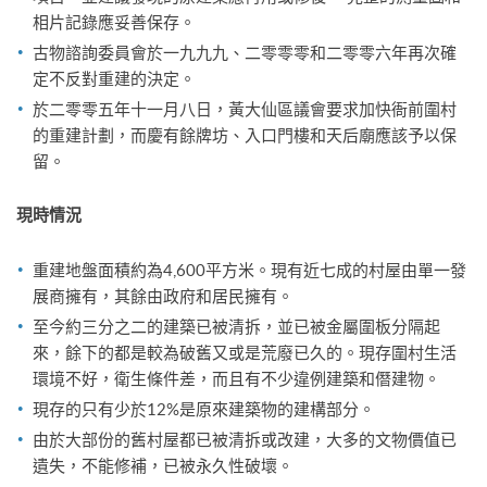
相片記錄應妥善保存。
古物諮詢委員會於一九九九、二零零零和二零零六年再次確
定不反對重建的決定。
於二零零五年十一月八日，黃大仙區議會要求加快衙前圍村
的重建計劃，而慶有餘牌坊、入口門樓和天后廟應該予以保
留。
現時情況
重建地盤面積約為4,600平方米。現有近七成的村屋由單一發
展商擁有，其餘由政府和居民擁有。
至今約三分之二的建築已被清拆，並已被金屬圍板分隔起
來，餘下的都是較為破舊又或是荒廢已久的。現存圍村生活
環境不好，衛生條件差，而且有不少違例建築和僭建物。
現存的只有少於12%是原來建築物的建構部分。
由於大部份的舊村屋都已被清拆或改建，大多的文物價值已
遺失，不能修補，已被永久性破壞。