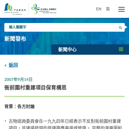
跳
到
EN
简
主
要
輸
內
搜尋
入
容
關
新聞發布
鍵
字
新聞中心
返回
2007年9月14日
衙前圍村重建項目保育構思
背景：各方討論
古物諮詢委員會在一九九四年已經表示不反對衙前圍村重建
項目，並建議發現的原建築應再用或修復。 完整的測量圖和