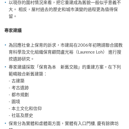
以現存的圍村情況來看，把它重建成為舊貌一般似乎意義不
大。 相反，屋村過去的歷史和城市演變的過程更為值得保
留。
專家建議
為回應社會上保育的訴求，市建局在2006年初聘請聯合國教
育科學及文化組織保育顧問盧光裕（Laurence Loh） 進行搜
挖遺跡研究。
專家建議採取「保育為本 新舊交融」的重建方案，在下列
範疇融合新舊建築：
- 古建築
- 考古遺跡
- 都市規劃
- 園境
- 本土文化和信仰
- 社區及歷史
保育分為實體和虛體兩方面，實體有入口門樓, 慶有餘牌坊