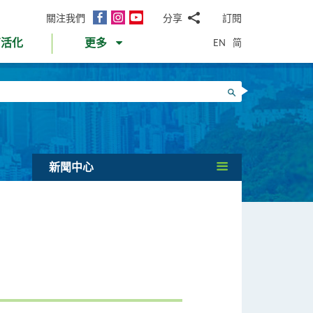
面
Instagram
YouTube
關注我們
分享
訂閱
電
書
郵
EN
简
育活化
更多
WhatsApp
微
面
信
Twitter
搜尋
書
LinkedIn
微
博
新聞中心