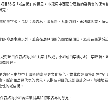
建項目開拓「老店街」的構思，市建局中西區分區諮詢委員會的保育
展覽。
年的老字號，包括：源吉林、陳意齋、九龍醬園、永利威酒業、蓮
們的發展事蹟之外，並會在展覽期間的四個星期日，派員在西港城
嘉咸街項目保育諮詢小組主席甘乃威；小組成員李雷小玲、李潛穎、
陳羅寶靈。
40平方呎。由於中上環區饒富歷史文化特色，故此市建局特別在中
者、販商和居民代表的意見，以期在項目的規劃設計之中，加強地區
史性的老店街。
而保育諮詢小組會繼續搜集和聽取各界的意見。