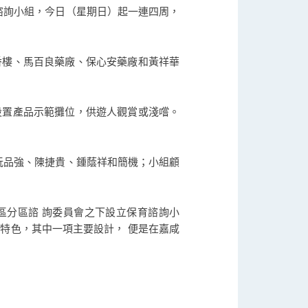
諮詢小組，今日（星期日）起一連四周，
香樓、馬百良藥廠、保心安藥廠和黃祥華
設置產品示範攤位，供遊人觀賞或淺嚐。
阮品強、陳捷貴、鍾蔭祥和簡機；小組顧
西區分區諮 詢委員會之下設立保育諮詢小
特色，其中一項主要設計， 便是在嘉咸