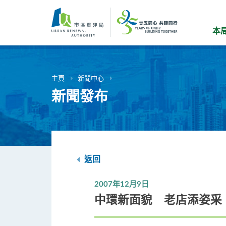
跳
到
主
本
要
內
容
主頁
新聞中心
新聞發布
返回
2007年12月9日
中環新面貌 老店添姿采