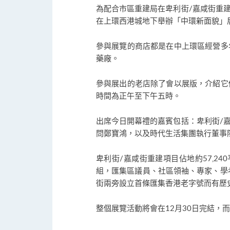
為配合市區重建局在卑利街/嘉咸街重
在上環西港城地下舉辦「中環新面貌」
參與展覽的商店都是在中上環區經營多
藥廠。
參與展出的老店除了會以展版，介紹它
時間為正午至下午五時。
出席今日開幕禮的嘉賓包括：卑利街/
問鄭寶鴻，以及時代生活集團執行董事
卑利街/嘉咸街重建項目佔地約57,2
組，匯集區議員、社區領袖、專家、學
街兩旁設立首條匯集香港老字號而有歷
整個展覽活動將會在12月30日完結，