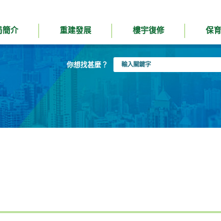
局簡介
重建發展
樓宇復修
保
輸
你想找甚麼？
入
關
鍵
字