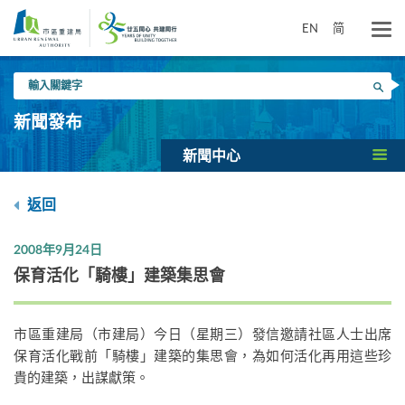
跳
到
EN
简
主
要
輸
內
搜尋
入
容
關
新聞發布
鍵
字
新聞中心
返回
2008年9月24日
保育活化「騎樓」建築集思會
市區重建局（市建局）今日（星期三）發信邀請社區人士出席
保育活化戰前「騎樓」建築的集思會，為如何活化再用這些珍
貴的建築，出謀獻策。