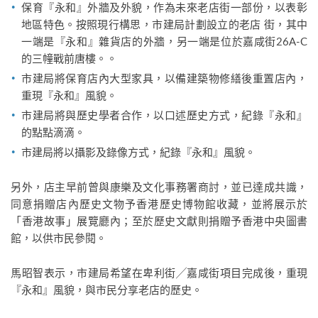
保育『永和』外牆及外貌，作為未來老店街一部份，以表彰
地區特色。按照現行構思，市建局計劃設立的老店 街，其中
一端是『永和』雜貨店的外牆，另一端是位於嘉咸街26A-C
的三幢戰前唐樓。。
市建局將保育店內大型家具，以備建築物修繕後重置店內，
重現『永和』風貌。
市建局將與歷史學者合作，以口述歷史方式，紀錄『永和』
的點點滴滴。
市建局將以攝影及錄像方式，紀錄『永和』風貌。
另外，店主早前曾與康樂及文化事務署商討，並已達成共識，
同意捐贈店內歷史文物予香港歷史博物館收藏，並將展示於
「香港故事」展覽廳內；至於歷史文獻則捐贈予香港中央圖書
館，以供市民參閱。
馬昭智表示，市建局希望在卑利街╱嘉咸街項目完成後，重現
『永和』風貌，與市民分享老店的歷史。