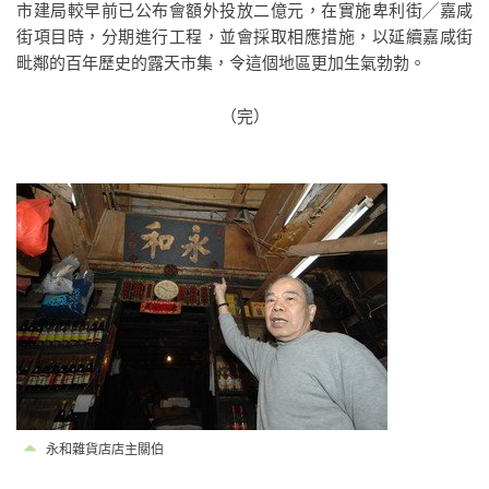
市建局較早前已公布會額外投放二億元，在實施卑利街╱嘉咸
街項目時，分期進行工程，並會採取相應措施，以延續嘉咸街
毗鄰的百年歷史的露天市集，令這個地區更加生氣勃勃。
（完）
永和雜貨店店主關伯