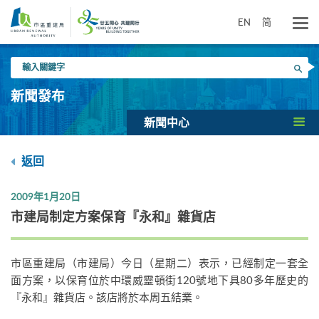
跳
到
EN
简
主
要
輸
內
搜尋
入
容
關
新聞發布
鍵
字
新聞中心
返回
2009年1月20日
市建局制定方案保育『永和』雜貨店
市區重建局（市建局）今日（星期二）表示，已經制定一套全
面方案，以保育位於中環威靈頓街120號地下具80多年歷史的
『永和』雜貨店。該店將於本周五結業。