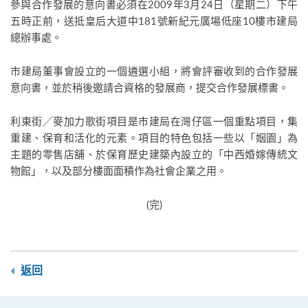
參與合作發展的意向書必須在2009年3月24日（星期二）下午
五時正前，送抵皇后大道中181號新紀元廣場低座10樓市建局
總辦事處。
市建局董事會設立的一個遴選小組，將會評審收到的合作發展
意向書，並於稍後邀請合資格的發展商，提交合作發展標書。
利東街╱麥加力歌街項目是市建局在灣仔區一個重點項目，集
重建、保育和活化的元素。項目的特色包括一些以「姻園」為
主題的零售店舖、於保育歷史建築內設立的「中西婚嫁傳統文
物館」，以及部分樓面面積作為社會企業之用。
(完)
返回