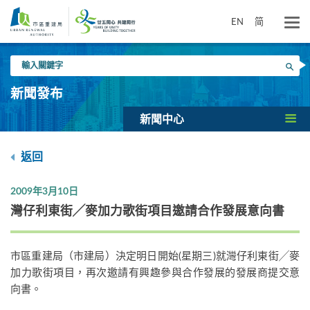
跳
到
EN
简
主
要
輸
內
搜尋
入
容
關
新聞發布
鍵
字
新聞中心
返回
2009年3月10日
灣仔利東街╱麥加力歌街項目邀請合作發展意向書
市區重建局（市建局）決定明日開始(星期三)就灣仔利東街╱麥
加力歌街項目，再次邀請有興趣參與合作發展的發展商提交意
向書。