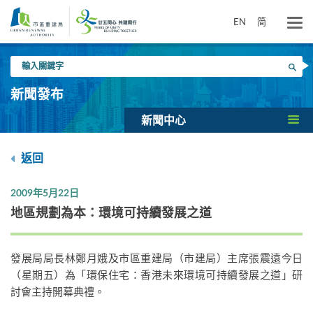
跳
到
EN
简
主
要
輸
內
搜尋
入
容
關
新聞發布
鍵
字
新聞中心
返回
2009年5月22日
地區規劃為本：環境可持續發展之道
發展局局長林鄭月娥及市區重建局（市建局）主席張震遠今日
（星期五）為「環保住宅：香港未來環境可持續發展之道」研
討會主持開幕典禮。