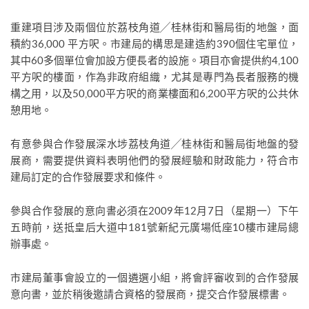
重建項目涉及兩個位於荔枝角道╱桂林街和醫局街的地盤，面
積約36,000 平方呎。市建局的構思是建造約390個住宅單位，
其中60多個單位會加設方便長者的設施。項目亦會提供約4,100
平方呎的樓面，作為非政府組織，尤其是專門為長者服務的機
構之用，以及50,000平方呎的商業樓面和6,200平方呎的公共休
憩用地。
有意參與合作發展深水埗荔枝角道╱桂林街和醫局街地盤的發
展商，需要提供資料表明他們的發展經驗和財政能力，符合市
建局訂定的合作發展要求和條件。
參與合作發展的意向書必須在2009年12月7日（星期一）下午
五時前，送抵皇后大道中181號新紀元廣場低座10樓市建局總
辦事處。
市建局董事會設立的一個遴選小組，將會評審收到的合作發展
意向書，並於稍後邀請合資格的發展商，提交合作發展標書。