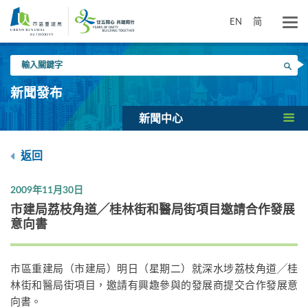
跳
到
EN
简
主
要
輸
內
搜尋
入
容
關
新聞發布
鍵
字
新聞中心
返回
2009年11月30日
市建局荔枝角道╱桂林街和醫局街項目邀請合作發展
意向書
市區重建局（市建局）明日（星期二）就深水埗荔枝角道╱桂
林街和醫局街項目，邀請有興趣參與的發展商提交合作發展意
向書。