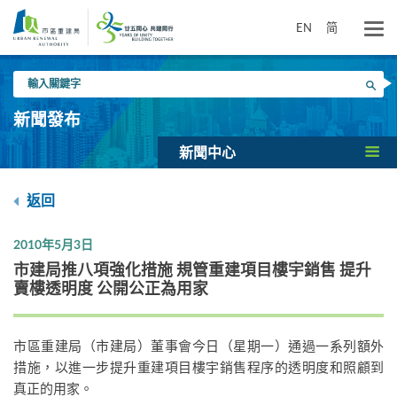
跳
到
EN
简
主
要
輸
內
搜尋
入
容
關
新聞發布
鍵
字
新聞中心
返回
2010年5月3日
市建局推八項強化措施 規管重建項目樓宇銷售 提升
賣樓透明度 公開公正為用家
市區重建局（市建局）董事會今日（星期一）通過一系列額外
措施，以進一步提升重建項目樓宇銷售程序的透明度和照顧到
真正的用家。