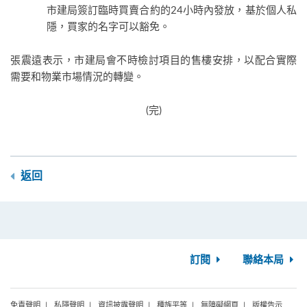
市建局簽訂臨時買賣合約的24小時內發放，基於個人私
隱，買家的名字可以豁免。
張震遠表示，市建局會不時檢討項目的售樓安排，以配合實際
需要和物業市場情況的轉變。
(完)
返回
訂閱
聯絡本局
免責聲明
私隱聲明
資訊披露聲明
種族平等
無障礙網頁
版權告示