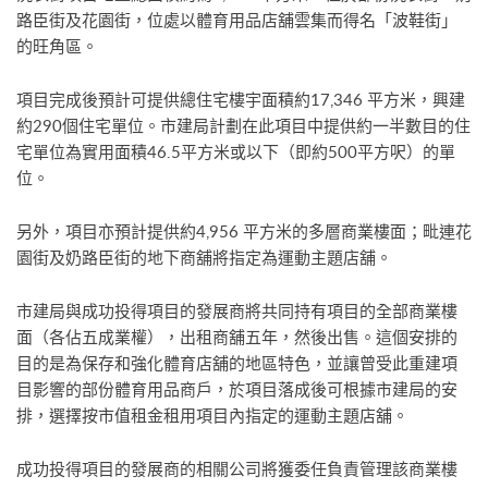
路臣街及花園街，位處以體育用品店舖雲集而得名「波鞋街」
的旺角區。
項目完成後預計可提供總住宅樓宇面積約17,346 平方米，興建
約290個住宅單位。市建局計劃在此項目中提供約一半數目的住
宅單位為實用面積46.5平方米或以下（即約500平方呎）的單
位。
另外，項目亦預計提供約4,956 平方米的多層商業樓面；毗連花
園街及奶路臣街的地下商舖將指定為運動主題店舖。
市建局與成功投得項目的發展商將共同持有項目的全部商業樓
面（各佔五成業權），出租商舖五年，然後出售。這個安排的
目的是為保存和強化體育店舖的地區特色，並讓曾受此重建項
目影響的部份體育用品商戶，於項目落成後可根據市建局的安
排，選擇按市值租金租用項目內指定的運動主題店舖。
成功投得項目的發展商的相關公司將獲委任負責管理該商業樓