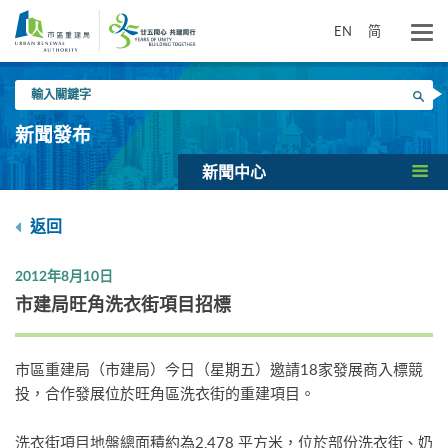
跳
到
EN
简
主
要
輸
內
搜尋
入
容
關
新聞發布
鍵
字
新聞中心
返回
2012年8月10日
市建局旺角洗衣街項目招標
市區重建局（市建局）今日（星期五）邀請18家發展商入標競
投，合作發展位於旺角區洗衣街的重建項目。
洗衣街項目地盤總面積約為2,478 平方米，位於部份洗衣街、奶