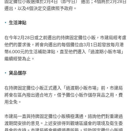
固定攤位小販選擇於2月4日（即今日） 遷出；4個將於2月28日
遷出，以及4個決定交還牌照予政府。
生活津貼
在今年2月28日或之前遷出的持牌固定攤位小販，市建局經考慮
他們的要求後，將會向遷出的每個攤位由3月1日起發放每月港
幣6,000元的生活補助津貼，直至他們遷入「過渡期小販市場」
繼續經營為止。
貨品儲存
在持牌固定攤位小販正式遷入「過渡期小販市場」前，市建局
將會在區內撥出適合地方，借予攤位小販作儲存貨品之用，費
用全免。
市建局一直與持牌固定攤位小販積極溝通，諮詢他們對重建過
渡期間安排的意見。上述安排得到觀塘區議會的環境及衛生委
員會的支持。市建局將會繼續竭盡所能，協助固定攤位小販順