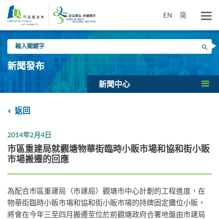
跳
到
EN
简
主
要
輸
內
搜尋
入
容
關
新聞發布
鍵
字
新聞中心
返回
2014年2月4日
市區重建局就觀塘物華街臨時小販市場和協和街小販
市場搬遷的回應
為配合市區重建局（市建局）觀塘市中心計劃的工程進度，在
物華街臨時小販市場和協和街小販市場的持牌固定攤位小販，
將會在今年三至四月搬遷至位於前觀塘政府合署地盤由市建局