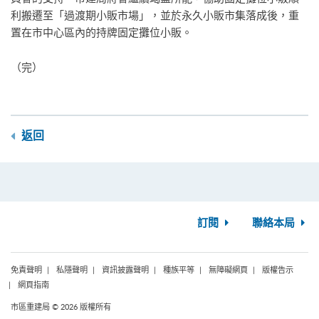
利搬遷至「過渡期小販市場」，並於永久小販市集落成後，重
置在市中心區內的持牌固定攤位小販。
（完）
返回
訂閱
聯絡本局
免責聲明
私隱聲明
資訊披露聲明
種族平等
無障礙網頁
版權告示
網頁指南
市區重建局 © 2026 版權所有