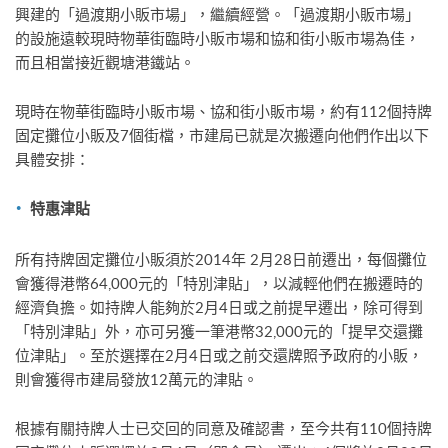
興建的「過渡期小販市場」，繼續經營。「過渡期小販市場」
的設施遠較現時物華街臨時小販市場和協和街小販市場為佳，
而且相當接近觀塘港鐵站。
現時在物華街臨時小販市場、協和街小販市場，約有112個持牌
固定攤位小販及7個街檔，市建局已就是次搬遷向他們作出以下
具體安排：
特惠津貼
所有持牌固定攤位小販須於2014年 2月28日前遷出，每個攤位
會獲得港幣64,000元的「特別津貼」，以減輕他們在搬遷時的
經濟負擔。如持牌人能夠於2月4日或之前提早遷出，除可得到
「特別津貼」外，亦可另獲一筆港幣32,000元的「提早交還攤
位津貼」。至於選擇在2月4日或之前交還牌照予政府的小販，
則會獲得市建局發放12萬元的津貼。
根據有關持牌人士已交回的同意及確認書，至今共有110個持牌