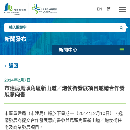
跳
到
EN
简
主
要
輸
內
搜尋
入
容
關
新聞發布
鍵
字
新聞中心
返回
2014年2月7日
市建局馬頭角區新山道／炮仗街發展項目邀請合作發
展意向書
市區重建局（市建局）將於下星期一（2014年2月10日），邀
請發展商提交合作發展意向書參與馬頭角區新山道／炮仗街住
宅及商業發展項目。