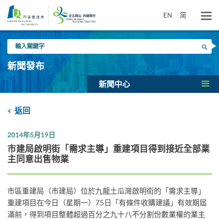
跳
到
EN
简
主
要
輸
內
搜尋
入
容
關
新聞發布
鍵
字
新聞中心
返回
2014年5月19日
市建局啟明街「需求主導」重建項目得到接近全部業
主同意出售物業
市區重建局（市建局）位於九龍土瓜灣啟明街的「需求主導」
重建項目在今日（星期一）75日「有條件收購建議」有效期屆
滿前，得到項目整體超過百分之九十八不分割份數業權的業主