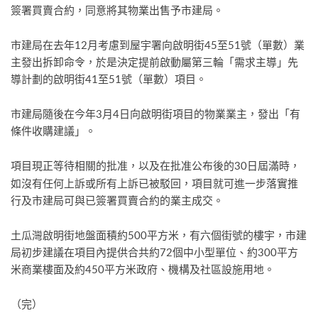
簽署買賣合約，同意將其物業出售予市建局。
市建局在去年12月考慮到屋宇署向啟明街45至51號（單數）業
主發出拆卸命令，於是決定提前啟動屬第三輪「需求主導」先
導計劃的啟明街41至51號（單數）項目。
市建局隨後在今年3月4日向啟明街項目的物業業主，發出「有
條件收購建議」。
項目現正等待
的批准，以及在批准公布後的30日屆滿時，
相關
如沒有任何上訴或所有上訴已被駁回，項目就可進一步落實推
行及市建局可與已簽署買賣合約的業主成交。
土瓜灣啟明街地盤面積約500平方米，有六個街號的樓宇，市建
局初步建議在項目內提供合共約72個中小型單位、約300平方
米商業樓面及約450平方米政府、機構及社區設施用地。
（完）