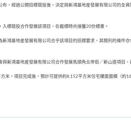
公布，經過公開招標競投後，決定與新鴻基地産發展有限公司的全資
，入標競投合作發展該項目，在截標時共接獲20份標書。
為新鴻基地産發展有限公司合乎該項目的招標要求，其開列的條件亦
會與新鴻基地産發展有限公司合作發展馬頭角北帝街／新山道項目，
平方米。項目完成後，預計可提供約8,152平方米住宅樓面面積（約16