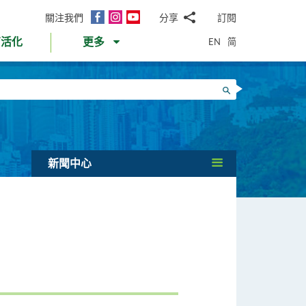
面
Instagram
YouTube
關注我們
分享
訂閱
電
書
郵
EN
简
育活化
更多
WhatsApp
微
面
信
Twitter
搜尋
書
LinkedIn
微
博
新聞中心