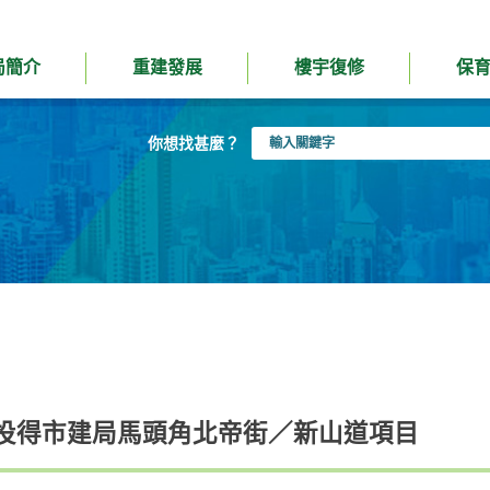
局簡介
重建發展
樓宇復修
保
輸
你想找甚麼？
入
關
鍵
字
投得市建局馬頭角北帝街／新山道項目