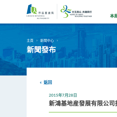
跳
到
主
本
要
內
容
主頁
新聞中心
新聞發布
返回
2015年7月28日
新鴻基地産發展有限公司