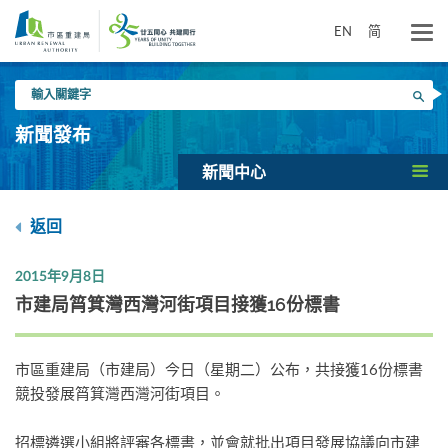
跳
到
EN
简
主
要
輸
內
搜尋
入
容
關
新聞發布
鍵
字
新聞中心
返回
2015年9月8日
市建局筲箕灣西灣河街項目接獲16份標書
市區重建局（市建局）今日（星期二）公布，共接獲16份標書
競投發展筲箕灣西灣河街項目。
招標遴選小組將評審各標書，並會就批出項目發展協議向市建