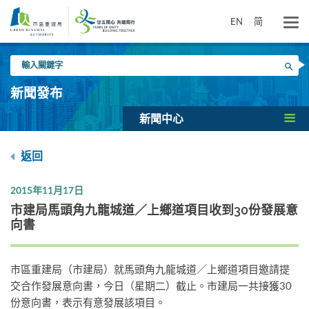
跳
到
EN
简
主
要
輸
內
搜尋
入
容
關
新聞發布
鍵
字
新聞中心
返回
2015年11月17日
市建局馬頭角九龍城道／上鄉道項目收到30份發展意
向書
市區重建局（市建局）就馬頭角九龍城道／上鄉道項目邀請提
交合作發展意向書，今日（星期二）截止。市建局一共接獲30
份意向書，表示有意發展該項目。