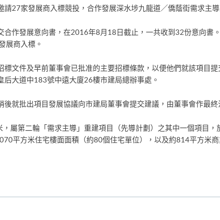
邀請27家發展商入標競投，合作發展深水埗九龍道／僑蔭街需求主
合作發展意向書，在2016年8月18日截止，一共收到32份意向書
發展商入標。
標文件及早前董事會已批准的主要招標條款，以便他們就該項目提交
皇后大道中183號中遠大廈26樓市建局總辦事處。
稍後就批出項目發展協議向市建局董事會提交建議，由董事會作最終
，屬第二輪「需求主導」重建項目（先導計劃）之其中一個項目，於201
,070平方米住宅樓面面積（約80個住宅單位），以及約814平方米