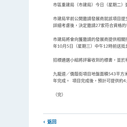
市區重建局（市建局）今日（星期二）
市建局早前公開邀請發展商就該項目提交
詳細考慮後，決定邀請27家符合資格的
市建局將會向獲邀請的發展商提供相關招
年10月5日（星期三）中午12時前送抵
招標遴選小組將評審收到的標書，並於
九龍道／僑蔭街項目地盤面積543平方米
年完成。 項目完成後，預計可提供約4
（完）
返回