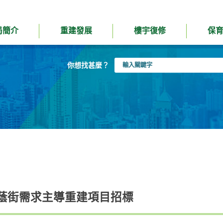
局簡介
重建發展
樓宇復修
保
輸
你想找甚麼？
入
關
鍵
字
蔭街需求主導重建項目招標