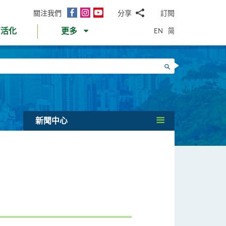
面
Instagram
YouTube
關注我們
分享
訂閱
電
書
郵
EN
简
育活化
更多
WhatsApp
微
面
信
Twitter
搜尋
書
LinkedIn
微
博
新聞中心