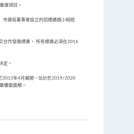
導重建項目。
。 市建局董事會設立的招標遴選小組經
合作發展標書。 所有標書必須在2016
決定。
3年4月展開，估計於2019/2020
商業樓面面積。