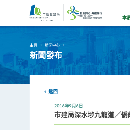
跳
到
主
本
要
內
容
主頁
新聞中心
新聞發布
返回
2016年9月6日
市建局深水埗九龍道／僑