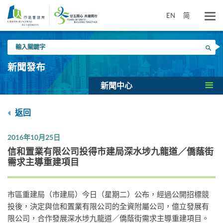
跳
到
EN
简
主
要
輸
內
搜尋
入
容
關
新聞發布
鍵
字
新聞中心
返回
2016年10月25日
信和置業有限公司投得市建局深水埗九龍道／僑蔭街
需求主導重建項目
市區重建局（市建局）今日（星期二）公布，經過公開招標競
投後，決定與信和置業有限公司的全資附屬公司，億立發展有
限公司，合作發展深水埗九龍道／僑蔭街需求主導重建項目。