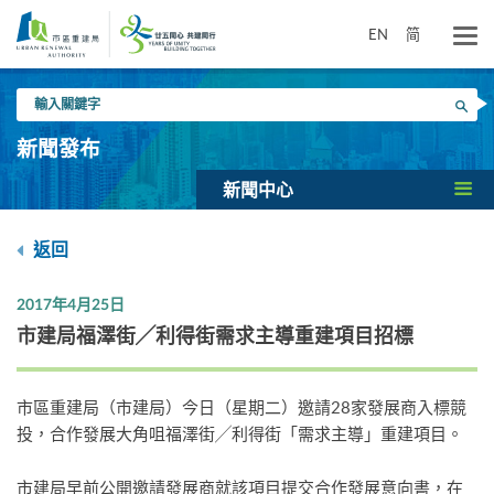
跳
到
EN
简
主
要
輸
內
搜尋
入
容
關
新聞發布
鍵
字
新聞中心
返回
2017年4月25日
市建局福澤街╱利得街需求主導重建項目招標
市區重建局（市建局）今日（星期二）邀請28家發展商入標競
投，合作發展大角咀福澤街╱利得街「需求主導」重建項目。
市建局早前公開邀請發展商就該項目提交合作發展意向書，在