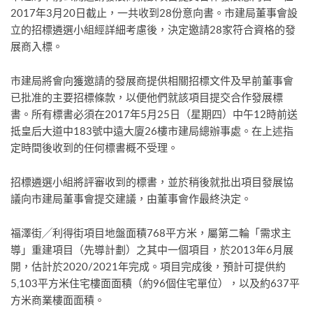
2017年3月20日截止，一共收到28份意向書。市建局董事會設
立的招標遴選小組經詳細考慮後，決定邀請28家符合資格的發
展商入標。
市建局將會向獲邀請的發展商提供相關招標文件及早前董事會
已批准的主要招標條款，以便他們就該項目提交合作發展標
書。所有標書必須在2017年5月25日（星期四）中午12時前送
抵皇后大道中183號中遠大廈26樓市建局總辦事處。在上述指
定時間後收到的任何標書概不受理。
招標遴選小組將評審收到的標書，並於稍後就批出項目發展協
議向市建局董事會提交建議，由董事會作最終決定。
福澤街╱利得街項目地盤面積768平方米，屬第二輪「需求主
導」重建項目（先導計劃）之其中一個項目，於2013年6月展
開，估計於2020/2021年完成。項目完成後，預計可提供約
5,103平方米住宅樓面面積（約96個住宅單位），以及約637平
方米商業樓面面積。