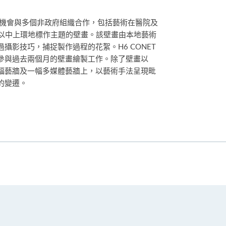
藉此機會與多個非政府組織合作，包括藝術在醫院及
，以中上環地標作主題的壁畫。該壁畫由本地藝術
攝影技巧，捕捉製作過程的花絮。H6 CONET
參與過去兩個月的壁畫繪製工作。除了壁畫以
幅藝牆及一幅多媒體藝牆上，以藝術手法呈現毗
的變遷。