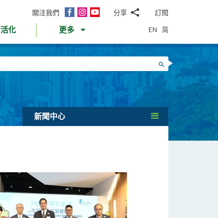
面
Instagram
YouTube
關注我們
分享
訂閱
電
書
郵
EN
简
育活化
更多
WhatsApp
微
面
信
Twitter
搜尋
書
LinkedIn
微
博
新聞中心