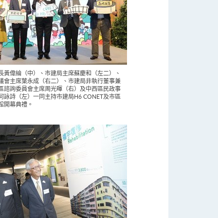
長黃偉綸（中）、市建局主席蘇慶和（左二）、
議會主席葉永成（右二）、市建局非執行董事兼
區諮詢委員會主席周光暉（右）及中西區民政事
何詠詩（左）一同主持市建局H6 CONET及市區
館開幕典禮。