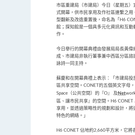
市區重建局（市建局）今日（星期五）
式開幕，供市民享用及作社區連繫之用
型翻新及改造重置後，命名為「H6 C
館；探知館是一個具多元化資訊和互動
作。
今日舉行的開幕典禮由發展局局長黃偉
成、市建局非執行董事兼中西區分區諮
詠詩一同主持。
蘇慶和在開幕典禮上表示：「市建局投放
區共享空間。CONET的五個英文字母
Space（公共空間）的『O』 及
wo
Net
區、讓市民共享』的空間。H6 CONE
享用，並透過策略性的規劃和設計，將
特色的網絡。」
H6 CONET 佔地約2,660平方米