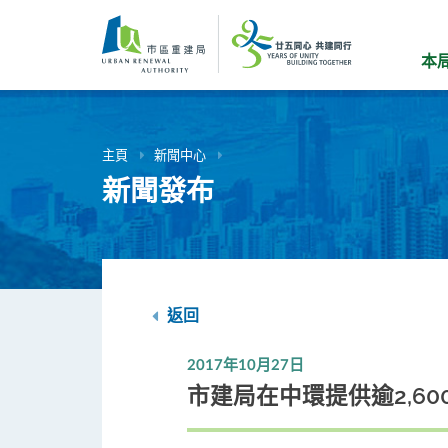
跳
到
主
本
要
內
容
主頁
新聞中心
新聞發布
返回
2017年10月27日
市建局在中環提供逾2,6