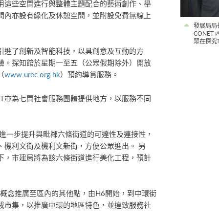
用這些空間進行與整體主題配合的藝術創作、舉
區空間內亦設有綠化及休憩空間，並附設免費無線上
發展局局
CONE
眾在探究
引進了創新及智能科技，以具創意及互動的方
驗。探知館於星期一至五（公眾假期除外）開放
（
www.urec.org.hk
）預約導賞服務。
NET亦為七間社會服務團體提供地方，以服務不同
T 進一步提升與毗鄰六條街道的可達性及連接性，
、機利文街及機利文新街，方便公眾進出。 另
下，市建局將為該六條街道進行美化工程，預計
個概念推廣至區內的其他點，由H6開始，到中環街
咸市集，以推廣中環的地區特色，並達致服務社