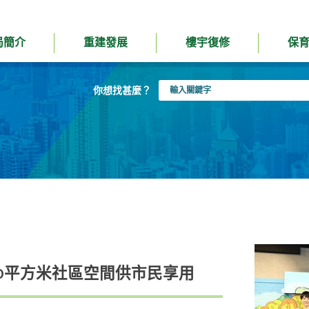
局簡介
重建發展
樓宇復修
保
輸
你想找甚麼？
入
關
鍵
字
00平方米社區空間供市民享用