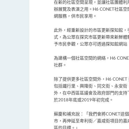
在新的社區空間呈現，並讓社區團體利
辦展覽及表演之用。H6 CONET社
網服務，供市民享用。
此外，經重新設計的市區更新探知館，
式，為公眾在探究市區更新帶來新鮮體
予市民參觀，公眾亦可透過探知館網站
為建構一個社區空間的網絡，H6 CO
社群。
除了提供更多社區空間外，H6 CONE
包括鐵行里、興隆街、同文街、永安街
外，在中西區區議會及政府部門的支持
於2018年底或2019年初完成。
蘇慶和補充說：「我們會將CONET這
市，再伸延至卑利街／嘉咸街項目的嘉
區的目標。」