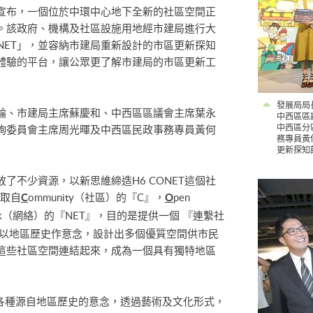
宣布，一個位於中環中心地下全新的社區空間正
。該政府、機構及社區設施用地經市建局進行大
ONET」，並容納市建局重新設計的市區更新探知
體驗的平台，讓公眾更了解市建局的市區更新工
發展局局
綸、市建局主席蘇慶和、中西區區議會主席葉永
中西區區
中西區分
詢委員會主席周光暉及中西區民政事務專員黃何
務專員黃
更新探知
了不少資源，以新思維締造H6 CONET這個社
，取自
ommunity（社區）的『C』，
pen
C
O
rk（網絡）的『NET』，目的是提供一個 『連繫社
T 以地區歷史作意念，設計出多個優質空間供市民
這些社區空間連結起來，成為一個具有獨特地區
，它將各種源自地區歷史的意念，透過藝術及文化形式，