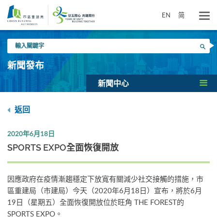
跳
到
EN
简
主
要
輸
內
搜尋
入
容
關
新聞發布
鍵
字
新聞中心
返回
2020年6月18日
SPORTS EXPO全面恢復開放
因應政府在疫情漸趨穩定下放寬有關減少社交接觸的措施，市
區重建局（市建局）今天（2020年6月18日）宣布，將於6月
19日（星期五）全面恢復開放位於旺角 THE FOREST的
SPORTS EXPO。