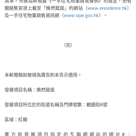
為準。市建局將根據《一手住宅物業銷售條例》的規定，把有
關銷售安排上載至「煥然懿居」的網站（
www.eresidence.hk
）
及一手住宅物業銷售資訊網（
www.srpe.gov.hk
）。
（完）
本新聞稿如被視為廣告則本告示適用。
發展項目名稱：煥然懿居
發展項目所位於的街道名稱及門牌號數：鶴園街8號
區域：紅磡
賣方就發展項目指定的互聯網網站的網址#：