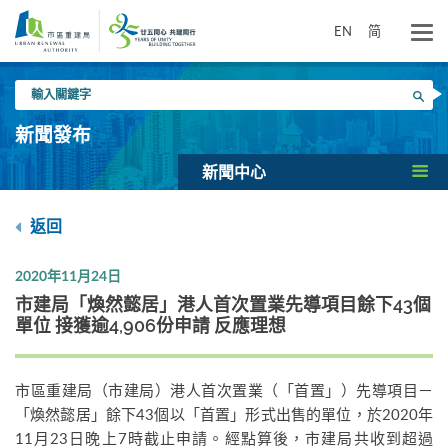
跳
到
EN
简
主
要
輸
內
搜尋
入
容
關
新聞發布
鍵
字
新聞中心
返回
2020年11月24日
市建局「煥然懿居」港人首次置業先導項目餘下43個
單位 接獲逾4,906份申請 反應理想
市區重建局（市建局）港人首次置業（「首置」）先導項目－
「煥然懿居」餘下43個以「首置」形式出售的單位，於2020年
11月23日晚上7時截止申請。經點算後，市建局共收到超過