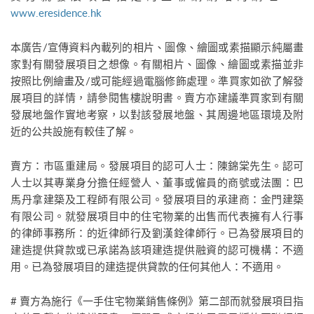
www.eresidence.hk
本廣告/宣傳資料內載列的相片、圖像、繪圖或素描顯示純屬畫
家對有關發展項目之想像。有關相片、圖像、繪圖或素描並非
按照比例繪畫及/或可能經過電腦修飾處理。準買家如欲了解發
展項目的詳情，請參閱售樓說明書。賣方亦建議準買家到有關
發展地盤作實地考察，以對該發展地盤、其周邊地區環境及附
近的公共設施有較佳了解。
賣方：市區重建局。發展項目的認可人士：陳錦棠先生。認可
人士以其專業身分擔任經營人、董事或僱員的商號或法團：巴
馬丹拿建築及工程師有限公司。發展項目的承建商：金門建築
有限公司。就發展項目中的住宅物業的出售而代表擁有人行事
的律師事務所：的近律師行及劉漢銓律師行。已為發展項目的
建造提供貸款或已承諾為該項建造提供融資的認可機構：不適
用。已為發展項目的建造提供貸款的任何其他人：不適用。
# 賣方為施行《一手住宅物業銷售條例》第二部而就發展項目指