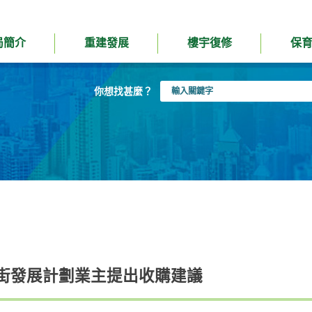
局簡介
重建發展
樓宇復修
保
輸
你想找甚麼？
入
關
鍵
字
街發展計劃業主提出收購建議