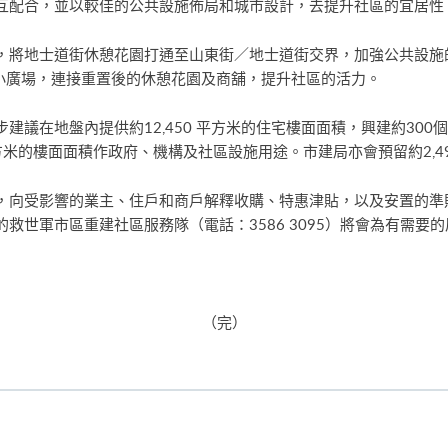
互配合，並以較佳的公共設施佈局和城市設計，去提升社區的宜居性
，將地士道街休憩花園打通至山東街／地士道街交界，加強公共設施
下小廣場，連接重置後的休憩花園及商舖，提升社區的活力。
建議在地盤內提供約12,450 平方米的住宅樓面面積，興建約30
平方米的樓面面積作政府、機構及社區設施用途。市建局亦會預留約2,
，向受影響的業主、住戶和商戶解釋收購、特惠津貼，以及安置的準
救世軍市區重建社區服務隊（電話：3586 3095）將會為有需要
（完）