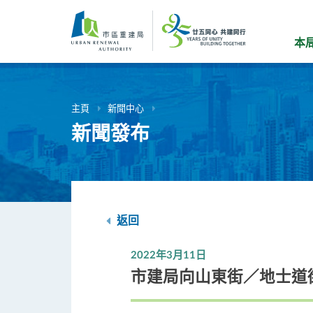
跳
到
主
本
要
內
容
主頁
新聞中心
新聞發布
返回
2022年3月11日
市建局向山東街／地士道