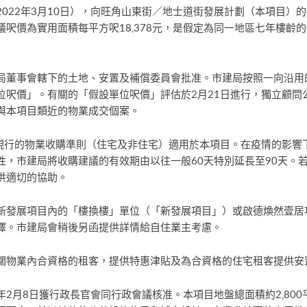
022年3月10日），向旺角山東街／地士道街發展計劃（本項目）
呎價為實用面積每平方呎18,378元，是假定為同一地區七年樓齡
局董事會轄下的土地、安置及補償委員會批准。市建局按照一向沿用
位呎價」。有關的「假設單位呎價」評估於2月21日進行，獨立顧問
與本項目類近的物業成交個案。
局現行的物業收購準則（住宅及非住宅）適用於本項目。在疫情的影響
性，市建局將收購建議的有效期由以往一般60天特別延長至90天。
供適切的協助。
新發展項目內的「樓換樓」單位（「新發展項目」）或啟德煥然壹居
擇。市建局會稍後另函提供詳情給自住業主考慮。
關物業內合資格的租客，提供特惠津貼及為合資格的住宅租客提供安
22年2月8日獲行政長官會同行政會議核准。本項目地盤總面積約2,8