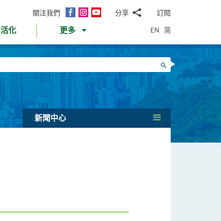
面
Instagram
YouTube
關注我們
分享
訂閱
電
書
郵
EN
简
育活化
更多
WhatsApp
微
面
信
Twitter
搜尋
書
LinkedIn
微
博
新聞中心