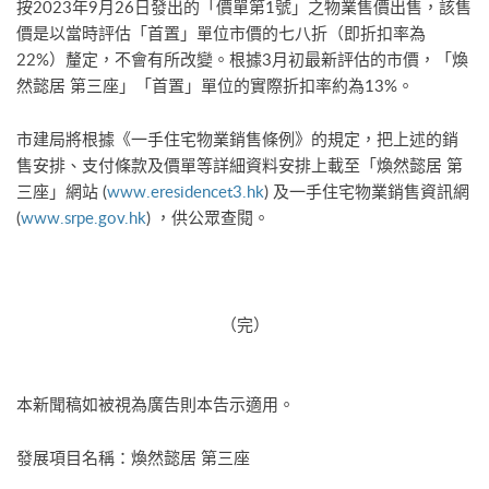
按2023年9月26日發出的「價單第1號」之物業售價出售，該售
價是以當時評估「首置」單位市價的七八折（即折扣率為
22%）釐定，不會有所改變。根據3月初最新評估的市價，「煥
然懿居 第三座」「首置」單位的實際折扣率約為13%。
市建局將根據《一手住宅物業銷售條例》的規定，把上述的銷
售安排、支付條款及價單等詳細資料安排上載至「煥然懿居 第
三座」網站 (
www.eresidencet3.hk
) 及一手住宅物業銷售資訊網
(
www.srpe.gov.hk
) ，供公眾查閱。
（完）
本新聞稿如被視為廣告則本告示適用。
發展項目名稱：煥然懿居 第三座