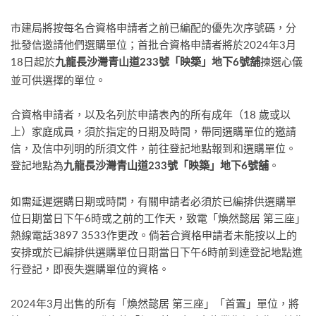
市建局將按每名合資格申請者之前已編配的優先次序號碼，分
批發信邀請他們選購單位；首批合資格申請者將於2024年3月
18日起於
揀選心儀
九龍長沙灣青山道
233
號「映築」地下
6
號舖
並可供選擇的單位。
合資格申請者，以及名列於申請表內的所有成年（18 歲或以
上）家庭成員，須於指定的日期及時間，帶同選購單位的邀請
信，及信中列明的所須文件，前往登記地點報到和選購單位。
登記地點為
。
九龍長沙灣青山道
233
號「映築」地下
6
號舖
如需延遲選購日期或時間，有關申請者必須於已編排供選購單
位日期當日下午6時或之前的工作天，致電「煥然懿居 第三座」
熱線電話3897 3533作更改。倘若合資格申請者未能按以上的
安排或於已編排供選購單位日期當日下午6時前到達登記地點進
行登記，即喪失選購單位的資格。
2024年3月出售的所有「煥然懿居 第三座」「首置」單位，將