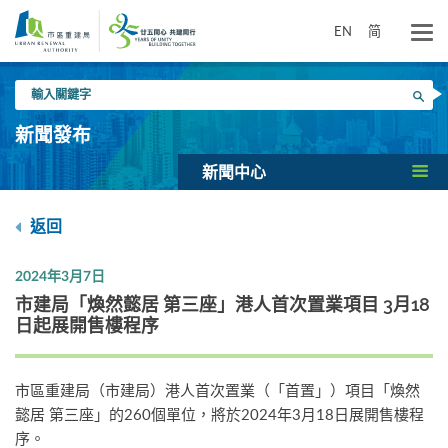
跳
到
EN
简
主
要
輸
內
搜尋
入
容
關
新聞發布
鍵
字
新聞中心
返回
2024年3月7日
市建局「煥然懿居 第三座」港人首次置業項目 3月18
日起展開售樓程序
市區重建局（市建局）港人首次置業（「首置」）項目「煥然
懿居 第三座」的260個單位，將於2024年3月18日展開售樓程
序。