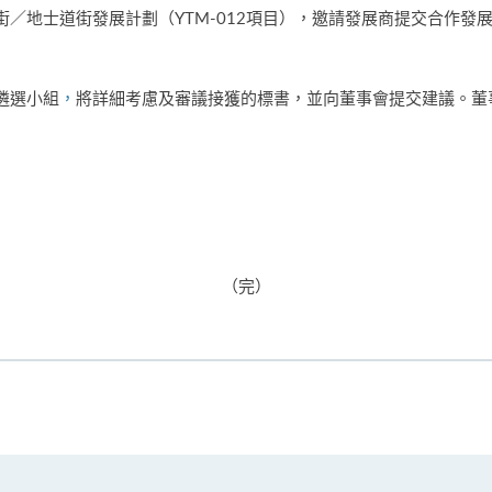
／地士道街發展計劃（YTM-012項目），邀請發展商提交合作發展標
遴選小組
，
將詳細考慮及審議接獲的標書，並向董事會提交建議。董
（完）