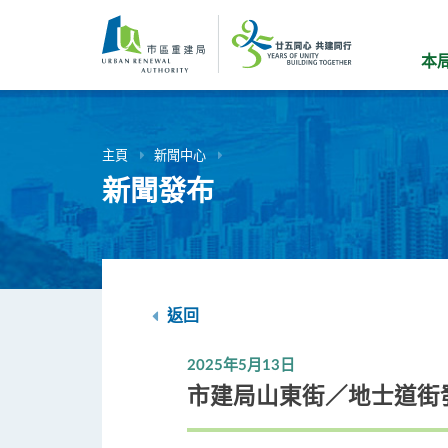
跳
到
主
本
要
內
容
主頁
新聞中心
新聞發布
返回
2025年5月13日
市建局山東街／地士道街