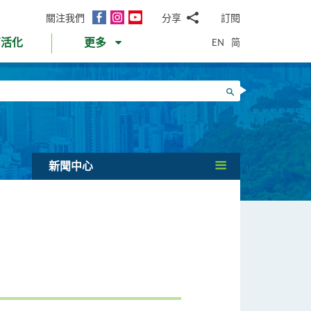
面
Instagram
YouTube
關注我們
分享
訂閱
電
書
郵
EN
简
育活化
更多
WhatsApp
微
面
信
Twitter
搜尋
書
LinkedIn
微
博
新聞中心