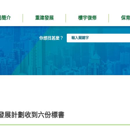
局簡介
重建發展
樓宇復修
保
輸
你想找甚麼？
入
關
鍵
字
發展計劃收到六份標書