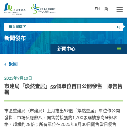
跳
到
EN
简
主
要
輸
內
搜尋
入
容
關
新聞發布
鍵
字
新聞中心
返回
2025年9月10日
市建局「煥然壹居」59個單位首日公開發售 即告售
罄
市區重建局（市建局）上月推出59個「煥然壹居」單位作公開
發售，市場反應熱烈，開售前接獲約1,700張購樓意向登記表
格，超額約28倍；所有單位在2025年8月30日開售當日便售