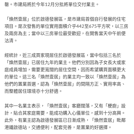
罄。市建局將於今年12月分批將單位交付業主。
「煥然壹居」位於啟德發展區，是市建局首個自行發展的住宅
項目。是次發售的單位實用面積介乎442至675平方呎，以三房
及兩房為主；當中以三房單位最受歡迎，在開售當天中午前便
沽清。
經統計，近三成買家現居住於啟德發展區，當中包括三名於
「煥然壹居」已居住九年的業主。他們分別因為子女長大或家
庭成員增加，需要更寬闊的居住空間，因而希望購買面積更大
的單位。這三名「煥然壹居」的業主均一致以「煥然壹居」為
他們的置業首選，認為「煥然壹居」的間隔方正、實用率高、
而整體居住環境亦十分舒適。
其中一名業主表示，「煥然壹居」客廳闊落，又有「梗廚」設
計，貼合其家庭需要，能成功購入心儀單位，感到十分高興。
此外，有業主認為啟德發展區已日漸成熟，「煥然壹居」毗鄰
港鐵啟德站，交通便利，配套完善，是置業的好選擇。