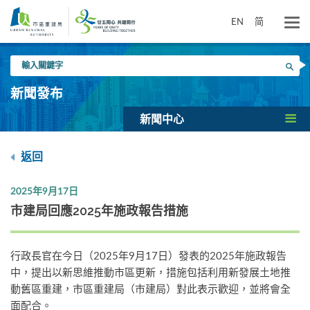
跳
到
EN
简
主
要
輸
內
搜尋
入
容
關
新聞發布
鍵
字
新聞中心
返回
2025年9月17日
市建局回應2025年施政報告措施
行政長官在今日（2025年9月17日）發表的2025年施政報告
中，提出以新思維推動市區更新，措施包括利用新發展土地推
動舊區重建，市區重建局（市建局）對此表示歡迎，並將會全
面配合。