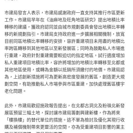
市建局發言人表示，市建局感謝政府一直支持其推行市區更新
工作。市建局早年在《油麻地及旺角地區研究》提出地積比率
轉移的建議，獲政府認同並由城市規劃委員會發出地積比率轉
移的新規劃指引。市建局支持政府進一步擴展相關機制，放寬
目前同區地積比率轉移的安排，容許重建項目未用盡的地積比
率跨區轉移到其他地區以至新發展區；同時為鼓勵私人市場進
行重建，政府針對重建需要較迫切的指定地區，試行適度增加
私人重建項目地積比率，容許將增加的地積比率轉移至北都或
其他地區使用，或轉為金額以抵銷所須繳付的地價。市建局認
為，上述創新措施將可為更新高密度發展的舊區，創造更大規
劃空間，有助推動私人市場參與市區重建，加快處理舊區樓宇
老化問題。
此外，市建局歡迎施政報告提出，在北都古洞北及粉嶺北新發
展區預留三幅土地，探討讓市建局籌劃興建新樓，作為將來
「樓換樓」的替代單位的措施。這不單為檢討及優化其現行收
購及補償機制帶來更靈活的空間，亦為受重建項目影響的業主