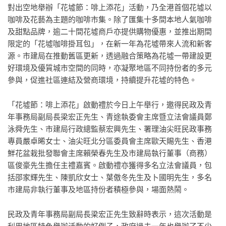
對出空地舉辦「花墟節：啡上添花」活動，乃全港首個花墟以
咖啡及花藝為主題的咖啡市集。除了匯集十多間本地人氣咖啡
及甜點品牌，逾二十間花墟商戶亦提供購物優惠，並推出期間
限定的「花墟咖啡掛耳包」，在新一年為花墟帶來人流和新客
源。市建局在推動舊區更新，透過融合策略為花墟一帶建設更
好環境及優質城市空間的同時，亦凝聚地區不同持份者的多元
參與，促進社區連結及營商環境，持續提升花墟的特色。
「花墟節：啡上添花」啟動禮於今日上午舉行，邀得民政及青
年事務局副局長梁宏正先生、青途執委會主席暨立法會議員鄭
泳舜先生、市建局行政總監蔡宏興先生、署理油尖旺民政事務
專員嚴卓晞女士、油尖旺北分區委員會主席歐天賜先生、香港
鮮花盆栽批發聯會主席賴榮春先生及市建局執行董事（商務）
區俊豪先生擔任主禮嘉賓。啟動禮亦獲得多名立法會議員，包
括邵家輝先生、陳凱欣女士、葉傲冬先生及卜國明先生，多名
市建局非執行董事及地區持份者積極參與，場面熱鬧。
民政及青年事務局副局長梁宏正先生致辭時表示，這次活動是