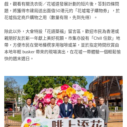
戲，觀看有關洗衣街／花墟道發展計劃的短片後，答對四條問
題，將獲得市建局送出面值50港元的「花墟電子購物券」，於
花墟指定商戶購物之用（數量有限，先到先得）。
除此以外，大會特設「花語築福」留言區，歡迎市民為香港或
親朋好友於新一年獻上美好祝願。市集亦設有「Chill 住飲」地
帶，方便市民在營地檯櫈享用咖啡或茶，並於指定時間欣賞由
本地年輕 busker 帶來的現場演出，在花墟一帶體驗一個輕鬆愉
快的週末週日。