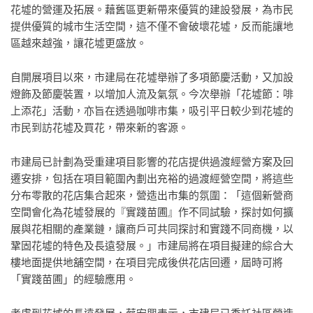
花墟的營運及拓展。藉舊區更新帶來優質的建設發展，為市民
提供優質的城市生活空間，這不僅不會破壞花墟，反而能讓地
區越來越強，讓花墟更盛放。
自開展項目以來，市建局在花墟舉辦了多項節慶活動，又加設
燈飾及節慶裝置，以增加人流及氣氛。今次舉辦「花墟節：啡
上添花」活動，亦旨在透過咖啡市集，吸引平日較少到花墟的
市民到訪花墟及買花，帶來新的客源。
市建局已計劃為受重建項目影響的花店提供過渡經營方案及回
遷安排，包括在項目範圍內劃出充裕的過渡經營空間，將這些
分布零散的花店集合起來，營造出市集的氛圍：「這個新營商
空間會化為花墟發展的『實踐苗圃』作不同試驗，探討如何擴
展與花相關的產業鏈，讓商戶可共同探討和實踐不同商機，以
鞏固花墟的特色及長遠發展。」市建局將在項目擬建的綜合大
樓地面提供地舖空間，在項目完成後供花店回遷，屆時可將
「實踐苗圃」的經驗應用。