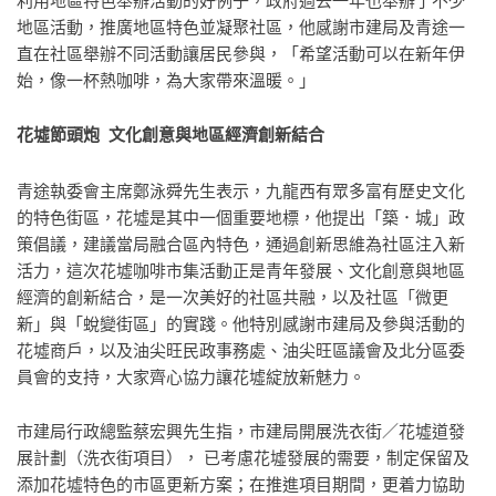
利用地區特色舉辦活動的好例子，政府過去一年也舉辦了不少
地區活動，推廣地區特色並凝聚社區，他感謝市建局及青途一
直在社區舉辦不同活動讓居民參與，「希望活動可以在新年伊
始，像一杯熱咖啡，為大家帶來溫暖。」
花墟節頭炮 文化創意與地區經濟創新結合
青途執委會主席鄭泳舜先生表示，九龍西有眾多富有歷史文化
的特色街區，花墟是其中一個重要地標，他提出「築．城」政
策倡議，建議當局融合區內特色，通過創新思維為社區注入新
活力，這次花墟咖啡市集活動正是青年發展、文化創意與地區
經濟的創新結合，是一次美好的社區共融，以及社區「微更
新」與「蛻變街區」的實踐。他特別感謝市建局及參與活動的
花墟商戶，以及油尖旺民政事務處、油尖旺區議會及北分區委
員會的支持，大家齊心協力讓花墟綻放新魅力。
市建局行政總監蔡宏興先生指，市建局開展洗衣街／花墟道發
展計劃（洗衣街項目）， 已考慮花墟發展的需要，制定保留及
添加花墟特色的市區更新方案；在推進項目期間，更着力協助