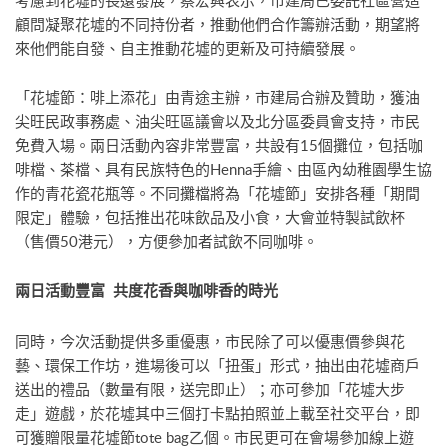
考慮到花墟的長遠發展，蔡宏興表示，市建局已委託社區營造
顧問凝聚花墟的不同持份者，推動他們合作籌辦活動，期望將
來他們能自發、自主推動花墟的更新及可持續發展。
「花墟節：啡上添花」由青途主辦，市建局合辦及贊助，獲油
尖旺民政事務處、油尖旺區議會以及北分區委員會支持，市民
免費入場。兩日活動內容非常豐富，共設有15個攤位，包括咖
啡檔、茶檔、具有民族特色的Henna手繪、由區內幼稚園學生協
作的青花瓷花瓶等。不同攤檔將為「花墟節」安排各種「期間
限定」體驗，包括推出花味飲品及小食，大會並特製試飲杯
（售價50港元），方便參加者試飲不同咖啡。
兩日活動豐富 共度花香與咖啡香的時光
同時，今次活動提供多重優惠，市民除了可以優惠價參與花
藝、環保工作坊，進場後可以「扭蛋」形式，抽出由花墟商戶
送出的禮品（數量有限，送完即止）；亦可參加「花墟大步
走」遊戲，於花墟其中三個打卡點拍照並上載至社交平台，即
可獲贈限量花墟節tote bag乙個。市民更可在會場參加線上遊