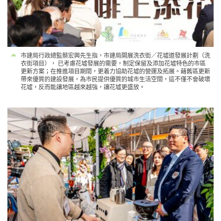
市建局行政總監蔡宏興先生指，市建局開展洗衣街／花墟道發展計劃（洗
衣街項目）， 已考慮花墟發展的需要，制定保留及添加花墟特色的市區
更新方案；在推進項目期間，更着力協助花墟的營運及拓展。藉舊區更新
帶來優質的建設發展，為市民提供優質的城市生活空間，這不僅不會破壞
花墟，反而能讓地區越來越強，讓花墟更盛放。