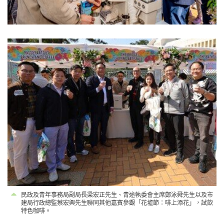
民政及青年事務局副局長梁宏正先生、青途執委會主席鄭泳舜先生以及市
建局行政總監蔡宏興先生聯同其他嘉賓參觀「花墟節：啡上添花」，試飲
特色咖啡。