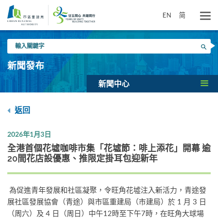
跳
到
EN
简
主
要
輸
內
搜尋
入
容
關
新聞發布
鍵
字
新聞中心
返回
2026年1月3日
全港首個花墟咖啡市集「花墟節：啡上添花」開幕 逾
20間花店設優惠、推限定掛耳包迎新年
為促進青年發展和社區凝聚，令旺角花墟注入新活力，青途發
展社區發展協會（青途）與市區重建局（市建局）於 1 月 3 日
（周六）及 4 日（周日）中午12時至下午7時，在旺角大球場