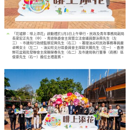
「花墟節：啡上添花」啟動禮於1月3日上午舉行，民政及青年事務局副局
長梁宏正先生（中）、青途執委會主席暨立法會議員鄭泳舜先生（左
三）、市建局行政總監蔡宏興先生（右三）、署理油尖旺民政事務專員嚴
卓晞女士（左二）、油尖旺北分區委員會主席歐天賜先生（左一）、香港
鮮花盆栽批發聯會主席賴榮春先生（右二）及市建局執行董事（商務）區
俊豪先生（右一）擔任主禮嘉賓。