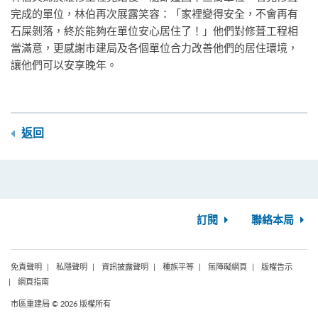
完成的單位，林伯再次展露笑容：「家裡變得安全，不會再有
石屎剝落，終於能夠在單位安心居住了！」他們對修葺工程相
當滿意，更感謝市建局及各個單位合力改善他們的居住環境，
讓他們可以安享晚年。
返回
訂閱
聯絡本局
免責聲明
私隱聲明
資訊披露聲明
種族平等
無障礙網頁
版權告示
網頁指南
市區重建局 © 2026 版權所有