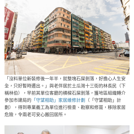
「沒料單位新裝修後一年半，就整塊石屎剝落，好擔心人生安
全，只好暫時遷出。」與老伴居於土瓜灣十三街的林長民（下
稱林伯），早前其單位客廳的横樑石屎剝落，獲地區組織轉介
參加市建局的
「守望相助」家居維修計劃
（「守望相助」計
劃），得到專業義工為單位進行檢查、勘察和修葺，移除家居
危險，令兩老可安心搬回居所。