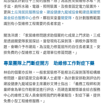
局加強此計劃在十三街的服務，除了為居民免費維修水喉、洗
手盆、廁所水箱、電器、照明裝置，及檢查固定電力裝置外，
更與
土瓜灣居民服務協會
、
建設健康九龍城協會
和
建造業關懷
基金綜合服務中心
合作，夥拍宋皇臺
關愛隊
，在計劃服務範圍
識別有小型維修工程需要的長者家庭。
關浩洋謂：「家居維修問題求助個案約七成是上門求助，三成
是透過關愛隊家居探訪，當發現有石屎剝落、鋼根外露等問
題，會轉介予市建局，為沒能力修葺居所的自住長者業主，安
排免費的小型維修工程，處理單位修葺問題。」
專業團隊上門斷症開方 助維修工作對症下藥
林伯的個案亦反映，一般家居裝修不能根治石屎剝落等結構維
修問題，最好還是交由專業人士處理。為計劃安排勘測評估的
建設健康九龍城協會主席蕭妙文博士指出：「義務工程師和測
量師會為單位作勘察並進行評估，而建造業關懷基金綜合服務
中心的維修工程人員會按照我們的專業報告，對症下藥，提供
免費小型工程維修服務。」