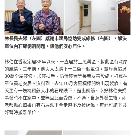
林長民夫婦（左圖）感謝市建局協助完成維修（右圖），解決
單位內石屎剝落問題，讓他們安心居住。
林伯在香港定居38年以來，一直居於土瓜灣區，對此區有深厚
的感情。三年前，他與太太購下十三街一個單位，並斥資超過
30萬全屋裝修，加裝扶手、防滑裝置等長者友善設施，打算在
單位養老安居。沒料到，去年10月客廳橫樑開始出現裂痕，有
天更有一塊枕頭般大小的石屎跌下，露出鋼筋。幸好林伯夫婦
事發時不在家中，並無因此而受傷。不過，自意外發生後，兩
老都擔心如果再有石屎跌下會走避不及被砸傷，無計可施下只
好暫時搬離單位。