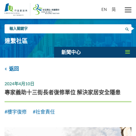
跳
到
EN
简
主
要
輸
內
搜尋
入
容
關
連繫社區
鍵
字
新聞中心
返回
2024年4月10日
專家義助十三街長者復修單位 解決家居安全隱患
#樓宇復修
#社會責任