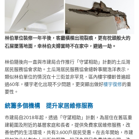
林伯單位裝修一年半後，客廳橫樑出現裂痕，更有枕頭般大的
石屎墜落地面，幸林伯夫婦當時不在家中，避過一劫。
林伯隨後向一直與市建局合作推行「守望相助」計劃的土瓜灣
居民服務協會求助。土瓜灣居民服務協會總幹事關浩洋表示，
類似林伯單位的情況在十三街並非罕見，區內樓宇樓齡普遍超
過60年，樓宇老化出現不少問題，更突顯出做好
樓宇復修
的重
要性。
統籌多個機構 提升家居維修服務
市建局自2018年起，透過「守望相助」計劃，為居住在舊區重
建範圍及附近的基層家庭和長者，提供免費家居維修服務，改
善他們的生活環境，共有3,600戶居民受惠。在去年開始，市建